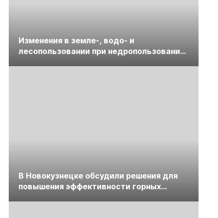
Изменения в земле-, водо- и
лесопользовании при недропользовании
обсудят на семинаре «ПравоТЭК»
В Новокузнецке обсудили решения для
повышения эффективности горных
предприятий