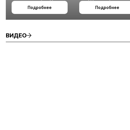
октября в Алматы
технологии
Подробнее
Подробнее
измельчения
минерального сырья
ВИДЕО