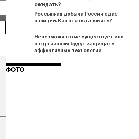
г.
Екатеринбурге
ожидать?
энергетическая
Подробнее
Подробнее
конференция Р
Россыпная добыча России сдает
2026
позиции. Как это остановить?
Невозможного не существует или
когда законы будут защищать
эффективные технологии
ФОТО