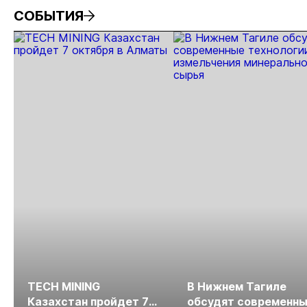
золото
2026 году
заявок
при
СОБЫТИЯ
России»
рос
от
рис
про
МС
TECH MINING
В Нижнем Тагиле
Казахстан пройдет 7
обсудят современн