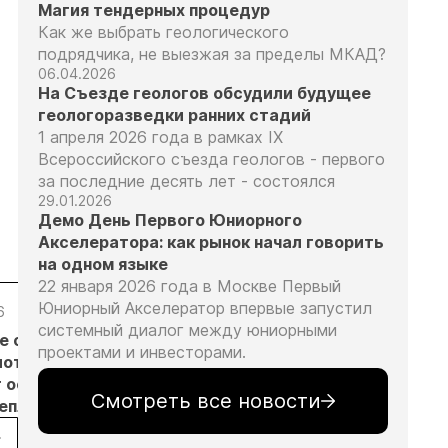
Магия тендерных процедур
Как же выбрать геологического
подрядчика, не выезжая за пределы МКАД?
06.04.2026
На Съезде геологов обсудили будущее
геологоразведки ранних стадий
1 апреля 2026 года в рамках IX
Всероссийского съезда геологов - первого
за последние десять лет - состоялся
29.01.2026
Демо День Первого Юниорного
Акселератора: как рынок начал говорить
на одном языке
22 января 2026 года в Москве Первый
Юниорный Акселератор впервые запустил
6
05.08.26
05.08.26
05.08.26
системный диалог между юниорными
е с
Добыча
Кассация
Эксперты
проектами и инвесторами.
лотников
золота на
оставила в
предложили
т основанием
Камчатке
силе
изменить
Смотреть все новости
неплановых
снизилась
приговор
подходы к
рок
на 20,3% в
по делу о
регулированию