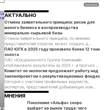
пользователей
первом
незаконной
россыпной
полугодии
добыче 43
золотодобычи
кг золота и
на фоне
АКТУАЛЬНО
серебра на
реформы
Отмена заявительного принципа: риски для
Урале
лицензирования
малого бизнеса и воспроизводства
минерально-сырьевой базы
Отмена заявительного принципа, по мнению
представителей отрасли, может создать д...
ПАО ЮГК в 2025 году произвело более 12 тонн
золота
ПАО «Южуралзолото Группа Компаний»
опубликовало результаты за 2025 г. и прогноз ...
Комитет по экологии продолжает работу над
законопроектом о рекультивационных фондах
Сегодня с участием профильных ведомств,
экспертов, представителей добывающих ком...
МНЕНИЯ
Выставка «Рудник
Поколение «Альфа» скоро
Российская
т с
2026» пройдет в
выйдет на рынок труда: чего
отраслевая