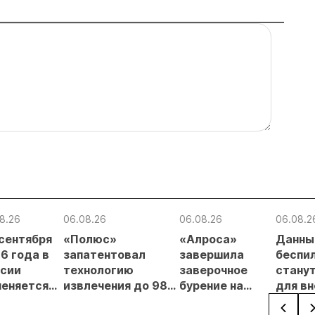
8.26
06.08.26
06.08.26
06.08.2
 сентября
«Полюс»
«Алроса»
Данны
6 года в
запатентовал
завершила
беспи
сии
технологию
заверочное
стану
еняется
извлечения до 98%
бурение на
для в
вительный
золота из
золоторудном
прове