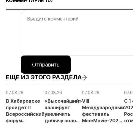
КОММЕНТАРИИ (
0
)
Отправить
ЕЩЕ ИЗ ЭТОГО РАЗДЕЛА
07.08.26
07.08.26
07.08.26
07.0
В Хабаровске
«Высочайший»
VIII
С 1
пройдет II
планирует
Международный
202
Всероссийский
увеличить
фестиваль
Рос
форум
добычу золота
MineMovie-2026
отм
«Россыпное
до 10 тонн в
открыл прием
зая