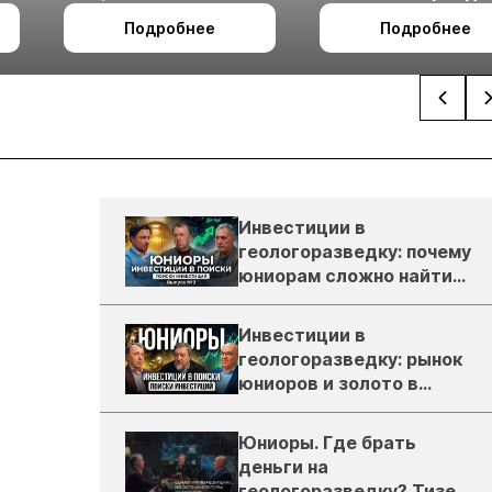
холодном климате
27 по 29 октября в 
Подробнее
Подробнее
Ташкент
Инвестиции в
геологоразведку: почему
юниорам сложно найти
деньги
Инвестиции в
геологоразведку: рынок
юниоров и золото в
России
Юниоры. Где брать
деньги на
геологоразведку? Тизер