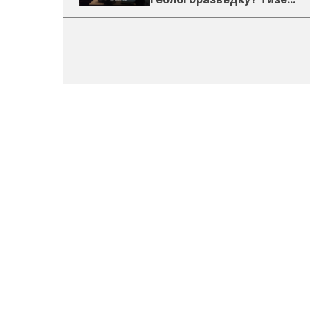
подкаста ЗиТ №1