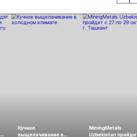
нцип на
металлургического
месторождении
недро
сыпи:
шлака
Дегдекан
раслевые
ки и
гнозы для
Б
Кучное
MiningMetals
ые
выщелачивание в
Uzbekistan пройде