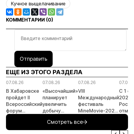
Кучное выщелачивание
КОММЕНТАРИИ (
0
)
Отправить
ЕЩЕ ИЗ ЭТОГО РАЗДЕЛА
07.08.26
07.08.26
07.08.26
07.08.
В Хабаровске
«Высочайший»
VIII
С 1 с
пройдет II
планирует
Международный
2026 
Всероссийский
увеличить
фестиваль
Росси
форум
добычу
MineMovie-2026
отмен
«Россыпное
золота до 10
открыл прием
заяви
Смотреть все
золото
тонн в 2026
заявок
принц
России»
году
россы