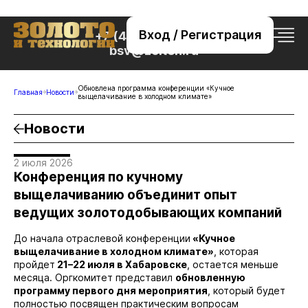
Вход / Регистрация
+7 (495) 221-76-32
bsv@zolteh.ru
Обновлена программа конференции «Кучное
Главная
Новости
выщелачивание в холодном климате»
Новости
2 июля 2026
Конференция по кучному
выщелачиванию объединит опыт
ведущих золотодобывающих компаний
До начала отраслевой конференции
«Кучное
выщелачивание в холодном климате»
, которая
пройдет
21–22 июля в Хабаровске
, остается меньше
месяца. Оргкомитет представил
обновленную
программу первого дня мероприятия
, который будет
полностью посвящен практическим вопросам