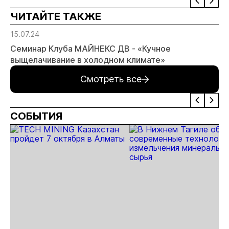
отрас
ЧИТАЙТЕ ТАКЖЕ
риски
прогн
15.07.24
МСБ
Семинар Клуба МАЙНЕКС ДВ - «Кучное
выщелачивание в холодном климате»
Смотреть все
СОБЫТИЯ