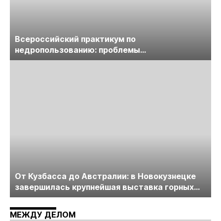
Всероссийский практикум по
недропользованию: проблемы
лицензирования, цифровизации, экспертизы
пройдет в начале июля
От Кузбасса до Австралии: в Новокузнецке
завершилась крупнейшая выставка горных
технологий «Недра России. Уголь России и
Майнинг»
МЕЖДУ ДЕЛОМ