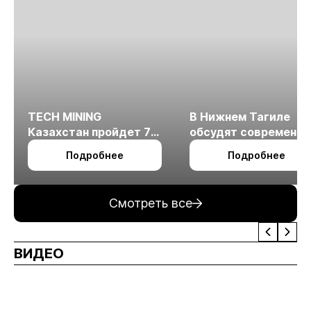
TECH MINING
В Нижнем Тагиле
Казахстан пройдет 7
обсудят современн
октября в Алматы
технологии
Подробнее
Подробнее
измельчения
минерального сырья
Смотреть все
ВИДЕО