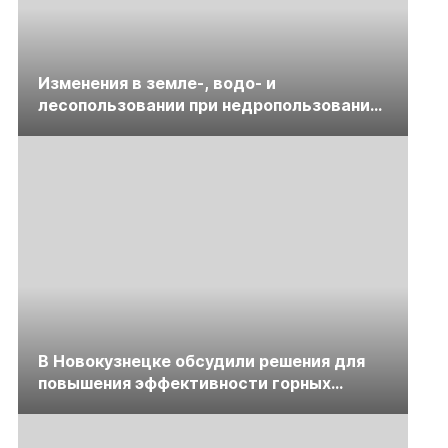
Изменения в земле-, водо- и
лесопользовании при недропользовании
обсудят на семинаре «ПравоТЭК»
В Новокузнецке обсудили решения для
повышения эффективности горных
предприятий