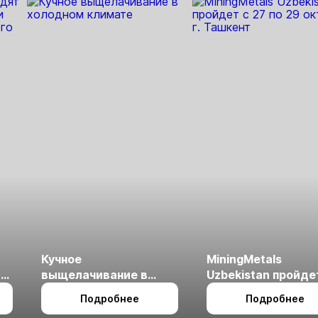
Кучное
MiningMetals
ые
выщелачивание в
Uzbekistan пройде
холодном климате
27 по 29 октября в 
Подробнее
Подробнее
Ташкент