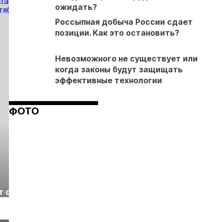
ожидать?
Россыпная добыча России сдает
позиции. Как это остановить?
Невозможного не существует или
когда законы будут защищать
эффективные технологии
ФОТО
Выставка «Рудник
Российская
т с
2026» пройдет в
отраслевая
г.
Екатеринбурге
энергетическая
Подробнее
Подробнее
конференция Р