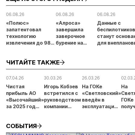
06.08.26
06.08.26
06.08.26
«Полюс»
«Алроса»
Данные с
запатентовал
завершила
беспилотнико
технологию
заверочное
станут основа
извлечения до 98%
бурение на
для внепланов
золота из
золоторудном
проверок
металлургического
месторождении
недропользов
ЧИТАЙТЕ ТАКЖЕ
шлака
Дегдекан
07.04.26
30.03.26
26.03.26
02.03.
Чистая
Игорь Кобзев
На ГОКе
На
прибыль АО
встретился с
«Светловский»
Свет
«Высочайший»
руководством
введён в
ГОКе
за 2025 год
компании
эксплуатацию
полу
увеличилась в
«Высочайший»
парк карьерной
перва
9,5 раза
техники
золо
СОБЫТИЯ
Zoomlion