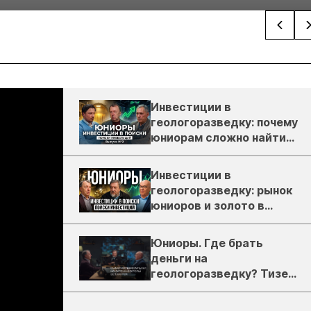
Инвестиции в
геологоразведку: почему
юниорам сложно найти
деньги
Инвестиции в
геологоразведку: рынок
юниоров и золото в
России
Юниоры. Где брать
деньги на
геологоразведку? Тизер
подкаста ЗиТ №1