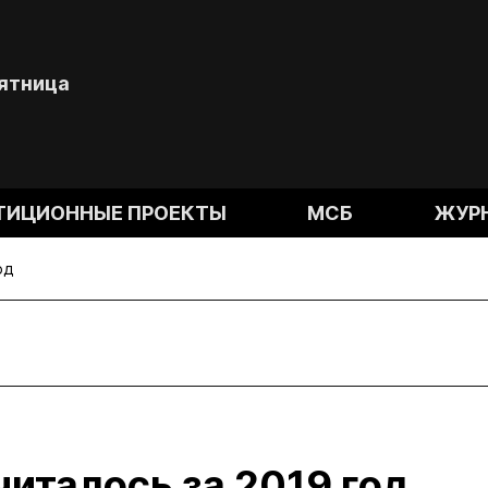
Пятница
ТИЦИОННЫЕ ПРОЕКТЫ
МСБ
ЖУР
од
италось за 2019 год