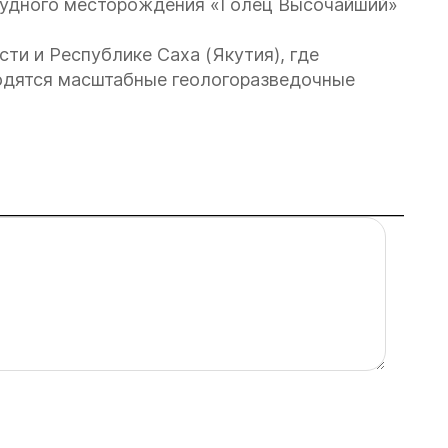
орудного месторождения «Голец Высочайший»
ти и Республике Саха (Якутия), где
одятся масштабные геологоразведочные