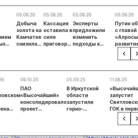
05.08.26
05.08.26
05.08.26
05.08.26
Добыча
Кассация
Эксперты
Путин о
в
золота на
оставила в
предложили
с главой
нием
Камчатке
силе
изменить
«Алросы
ых
снизилась
приговор
подходы к
развити
на 20,3% в
по делу о
регулированию
золотод
ателей
первом
незаконной
россыпной
и
полугодии
добыче 43
золотодобычи
энергет
кг золота и
на фоне
проектов
серебра на
реформы
Якутии
26
09.10.25
05.09.25
11.08.25
Урале
лицензирования
ПАО
В Иркутской
«Высочай
ловском
«Высочайший»
области
запустит
консолидировало
запустили
Светловск
чена
проект
горно-
ГОК в пер
я тонна
«Красный»
обогатительный
числах
та
комбинат
сентября
«Светловский»