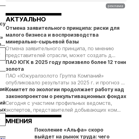
04.08.26
04.08.26
04.08.26
АКТУАЛЬНО
бсудил
Продажи
Суд взыскал с
Отмена
Отмена заявительного принципа: риски для
золотых
ООО
заявительн
малого бизнеса и воспроизводства
»
слитков через
«ЗапСибЗолото»
принципа: к
минерально-сырьевой базы
е
Россельхозбанк
более 7 млн
риски видят
Отмена заявительного принципа, по мнению
обычи
выросли на 31%
рублей за
золотодобы
представителей отрасли, может создать д...
в первом
нарушение
ПАО ЮГК в 2025 году произвело более 12 тонн
ических
полугодии
природоохранных
золота
 в
требований при
ПАО «Южуралзолото Группа Компаний»
добыче золота
25.06.25
27.03.25
17.03.25
20.12
опубликовало результаты за 2025 г. и прогноз ...
ший»
«Высочайший»
«Высочайший»
«Высочайший»
«Вы
Комитет по экологии продолжает работу над
может
и ИРНИТУ
приступает к
пол
законопроектом о рекультивационных фондах
ий
нарастить
планируют
поиску золота
«до
Сегодня с участием профильных ведомств,
вых
мощность
исследования
на Западном
рас
экспертов, представителей добывающих ком...
Светловского
в сфере
Докукане
Тар
МНЕНИЯ
ГОКа на 30%
золотодобычи
Поколение «Альфа» скоро
выйдет на рынок труда: чего