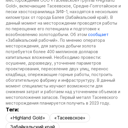
Месторождения ООО «Тасеевское» группы «Highland
Gold», включающие Тасеевское, Средне-Голготайское и
пески хвостохранилища ЗИФ-1, находятся в нескольких
километрах от города Балея (Забайкальский край). В
данный момент на месторождении проводятся работы
по переоценке его потенциала и подготовке к
возобновлению золотодобычи. Об этом
сообщает
«Забайкальский рабочий». По мнению оператора
месторождения, для запуска добычи золота
потребуется более 400 миллионов долларов
капитальных вложений. Необходимо провести:
осушение, доразведку, уточнение параметров
проектирования, переселение двух улиц, перенос
кладбища, опережающие горные работы, построить
обогатительную фабрику и инфраструктуру. В данный
момент специалисты изучают возможности для
снижения затрат и работаем над уточнением объемов и
местоположения запасов. Первый металл Тасеевского
месторождения планируется получить в 2023 году.
Теги:
«Highland Gold»
«Тасеевское»
Забайкальский край