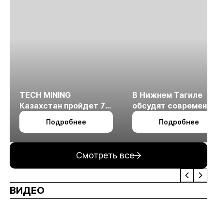
TECH MINING
В Нижнем Тагиле
Казахстан пройдет 7
обсудят современн
октября в Алматы
технологии
Подробнее
Подробнее
измельчения
минерального сырья
Смотреть все
ВИДЕО