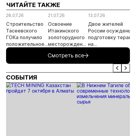
ЧИТАЙТЕ ТАКЖЕ
отходов
28.07.26
21.07.26
13.07.26
Строительство
Освоение
Двое жителей
Тасеевского
Итакинского
России осуждены з
ГОКа получило
золоторудного
подготовку теракт
положительное
месторождения
на
заключение
в Забайкалье
золотодобывающе
Смотреть все
государственной
выходит на
предприятии в
экологической
новый этап
Забайкалье
экспертизы
СОБЫТИЯ