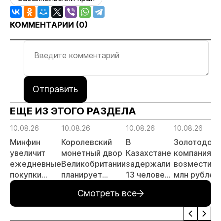
КОММЕНТАРИИ (
0
)
Отправить
ЕЩЕ ИЗ ЭТОГО РАЗДЕЛА
10.08.26
10.08.26
10.08.26
10.08.26
Минфин
Королевский
В
Золотодоб
увеличит
монетный двор
Казахстане
компания
ежедневные
Великобритании
задержали
возместила
покупки
планирует
13 человек
млн рублей
валюты и
удвоить
за
за загрязне
Смотреть все
золота до
мощности по
незаконную
в Краснояр
6,5 млрд
переработке
добычу
крае
рублей
электронных
золота