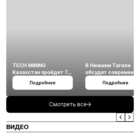
TECH MINING
В Нижнем Тагиле
Казахстан пройдет 7
обсудят современн
октября в Алматы
технологии
Подробнее
Подробнее
измельчения
минерального сырья
Смотреть все
ВИДЕО