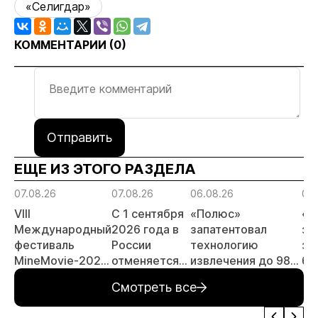
«Селигдар»
КОММЕНТАРИИ (
0
)
Отправить
ЕЩЕ ИЗ ЭТОГО РАЗДЕЛА
07.08.26
07.08.26
06.08.26
06.
VIII
С 1 сентября
«Полюс»
«А
Международный
2026 года в
запатентовал
за
фестиваль
России
технологию
за
MineMovie-2026
отменяется
извлечения до 98%
бу
открыл прием
заявительный
золота из
зо
Смотреть все
заявок
принцип на
металлургического
ме
россыпи:
шлака
Де