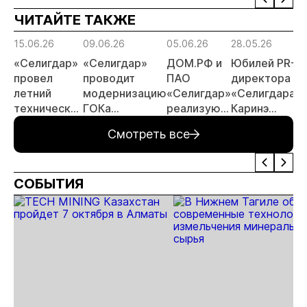
отраслевые
ЧИТАЙТЕ ТАКЖЕ
риски и
прогнозы для
15.06.26
09.06.26
05.06.26
28.05.26
МСБ
«Селигдар»
«Селигдар»
ДОМ.РФ и
Юбилей PR-
провел
проводит
ПАО
директора
летний
модернизацию
«Селигдар»
«Селигдара»
технический
ГОКа
реализуют
Каринэ
совет
«Рябиновый» в
в Якутии
Коряковцевой
Смотреть все
Якутии
пилотный
проект
арендного
СОБЫТИЯ
жилья