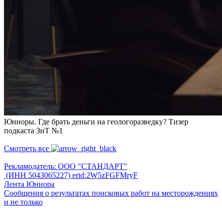
Юниоры. Где брать деньги на геологоразведку? Тизер
подкаста ЗиТ №1
Смотреть все
Рекламодатель: ООО "СТАНДАРТ"
(ИНН 5043065227) erid:2W5zFGFMryF
Лента Юниора
Сообщения о результатах поисковых работ на месторождениях
и не только