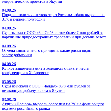
энергетических проектов в Якутии
04.08.26
Продажи золотых слитков через Россельхозбанк выросли на
31% в первом полугодии
04.08.26
Суд взыскал с ООО «ЗапСибЗолото» более 7 млн рублей за
нарушение природоохранных требований при добыче золота
04.08.26
Отмена заявительного принципа: какие риски видят
золотодобытчики
04.08.26
Кучное выщелачивание в холодном климате: итоги
конференции в Хабаровске
03.08.26
Суды взыскали с ООО «Чайдах» 8,78 млн рублей за
незаконную добычу золота в Якутии
03.08.26
Акции «Полюса» выросли более чем на 2% на фоне общего
подъема российского рынка