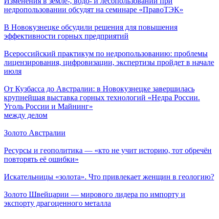
Изменения в земле-, водо- и лесопользовании при
недропользовании обсудят на семинаре «ПравоТЭК»
В Новокузнецке обсудили решения для повышения
эффективности горных предприятий
Всероссийский практикум по недропользованию: проблемы
лицензирования, цифровизации, экспертизы пройдет в начале
июля
От Кузбасса до Австралии: в Новокузнецке завершилась
крупнейшая выставка горных технологий «Недра России.
Уголь России и Майнинг»
между делом
Золото Австралии
Ресурсы и геополитика — «кто не учит историю, тот обречён
повторять её ошибки»
Искательницы «золота». Что привлекает женщин в геологию?
Золото Швейцарии — мирового лидера по импорту и
экспорту драгоценного металла