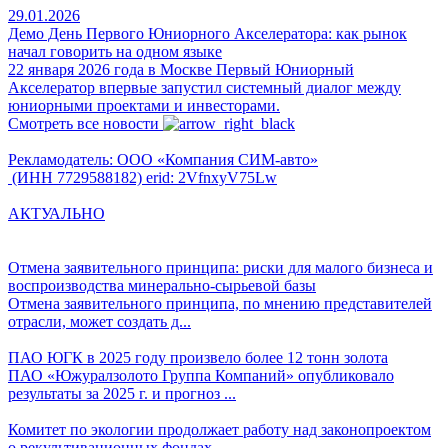
29.01.2026
Демо День Первого Юниорного Акселератора: как рынок
начал говорить на одном языке
22 января 2026 года в Москве Первый Юниорный
Акселератор впервые запустил системный диалог между
юниорными проектами и инвесторами.
Смотреть все новости
Рекламодатель: ООО «Компания СИМ-авто»
(ИНН 7729588182) erid: 2VfnxyV75Lw
АКТУАЛЬНО
Отмена заявительного принципа: риски для малого бизнеса и
воспроизводства минерально-сырьевой базы
Отмена заявительного принципа, по мнению представителей
отрасли, может создать д...
ПАО ЮГК в 2025 году произвело более 12 тонн золота
ПАО «Южуралзолото Группа Компаний» опубликовало
результаты за 2025 г. и прогноз ...
Комитет по экологии продолжает работу над законопроектом
о рекультивационных фондах