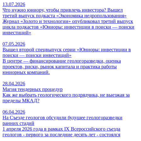
13.07.2026
Что нужно юниору, чтобы привлечь инвестора? Вышел
третий выпуск подкаста «Экономика недропользования»
Журнал «Золото и технологии» опубликовал третий выпуск
цикла подкастов «Юниоры: инвестиции в поиски — поиски
инвестиций»
07.05.2026
Вышел второй спецвыпуск серии «Юниоры: инвестиции в
поиски — поиски инвестиций»
В центре — финансирование геологоразведки, оценка
проектов, риски, рынок капитала и практика работы
юниорных компаний.
28.04.2026
Магия тендерных процедур
Как же выбрать геологического подрядчика, не выезжая за
пределы МКАД?
06.04.2026
На Съезде геологов обсудили будущее геологоразведки
ранних стадий
1 апреля 2026 года в рамках IX Всероссийского съезда
геологов - первого за последние десять лет - состоялся