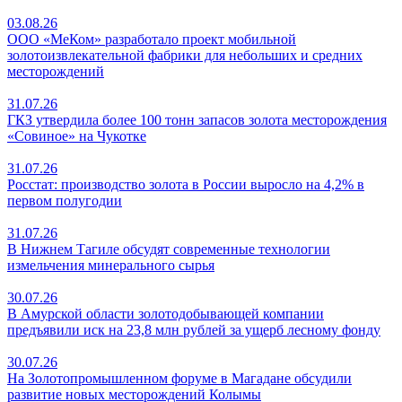
03.08.26
ООО «МеКом» разработало проект мобильной
золотоизвлекательной фабрики для небольших и средних
месторождений
31.07.26
ГКЗ утвердила более 100 тонн запасов золота месторождения
«Совиное» на Чукотке
31.07.26
Росстат: производство золота в России выросло на 4,2% в
первом полугодии
31.07.26
В Нижнем Тагиле обсудят современные технологии
измельчения минерального сырья
30.07.26
В Амурской области золотодобывающей компании
предъявили иск на 23,8 млн рублей за ущерб лесному фонду
30.07.26
На Золотопромышленном форуме в Магадане обсудили
развитие новых месторождений Колымы