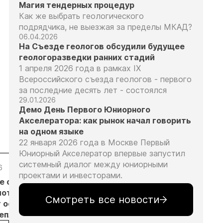
Магия тендерных процедур
Как же выбрать геологического
подрядчика, не выезжая за пределы МКАД?
06.04.2026
На Съезде геологов обсудили будущее
геологоразведки ранних стадий
1 апреля 2026 года в рамках IX
Всероссийского съезда геологов - первого
за последние десять лет - состоялся
29.01.2026
Демо День Первого Юниорного
Акселератора: как рынок начал говорить
на одном языке
22 января 2026 года в Москве Первый
Юниорный Акселератор впервые запустил
системный диалог между юниорными
6
05.08.26
05.08.26
05.08.26
проектами и инвесторами.
е с
Добыча
Кассация
Эксперты
лотников
золота на
оставила в
предложили
Смотреть все новости
т основанием
Камчатке
силе
изменить
неплановых
снизилась
приговор
подходы к