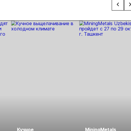
вительный
золота из
золоторудном
прове
нцип на
металлургического
месторождении
недро
сыпи:
шлака
Дегдекан
раслевые
ки и
гнозы для
Б
Кучное
MiningMetals