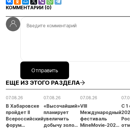
КОММЕНТАРИИ (
0
)
Отправить
ЕЩЕ ИЗ ЭТОГО РАЗДЕЛА
07.08.26
07.08.26
07.08.26
07.0
В Хабаровске
«Высочайший»
VIII
С 1
пройдет II
планирует
Международный
202
Всероссийский
увеличить
фестиваль
Рос
форум
добычу золота
MineMovie-2026
отм