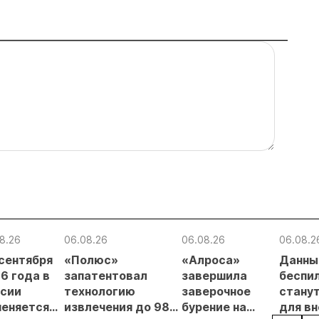
8.26
06.08.26
06.08.26
06.08.2
 сентября
«Полюс»
«Алроса»
Данны
6 года в
запатентовал
завершила
беспи
сии
технологию
заверочное
стану
еняется
извлечения до 98%
бурение на
для в