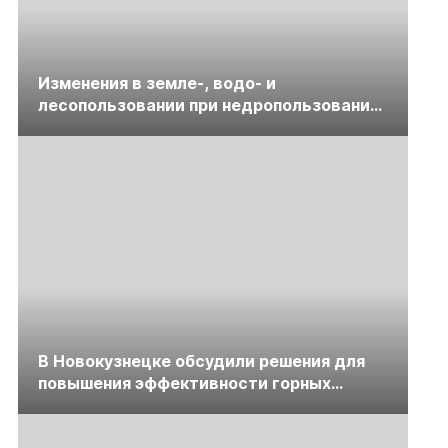
Изменения в земле-, водо- и
лесопользовании при недропользовании
обсудят на семинаре «ПравоТЭК»
В Новокузнецке обсудили решения для
повышения эффективности горных
предприятий