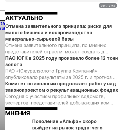
рок
на 20,3% в
по делу о
регулированию
пользователей
первом
незаконной
россыпной
полугодии
добыче 43
золотодобычи
АКТУАЛЬНО
кг золота и
на фоне
Отмена заявительного принципа: риски для
серебра на
реформы
малого бизнеса и воспроизводства
Урале
лицензирования
минерально-сырьевой базы
Отмена заявительного принципа, по мнению
представителей отрасли, может создать д...
ПАО ЮГК в 2025 году произвело более 12 тонн
золота
ПАО «Южуралзолото Группа Компаний»
опубликовало результаты за 2025 г. и прогноз ...
Комитет по экологии продолжает работу над
законопроектом о рекультивационных фондах
Сегодня с участием профильных ведомств,
экспертов, представителей добывающих ком...
МНЕНИЯ
Поколение «Альфа» скоро
выйдет на рынок труда: чего
Выставка «Рудник
Российская