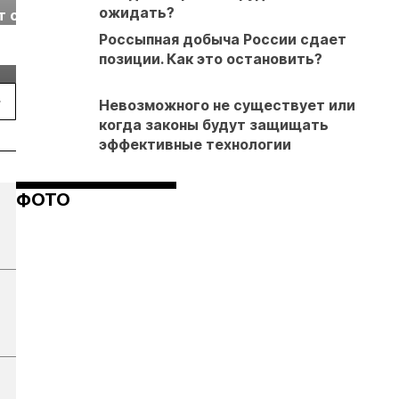
ожидать?
т с
2026» пройдет в
отраслевая
г.
Екатеринбурге
энергетическая
Россыпная добыча России сдает
Подробнее
Подробнее
конференция Р
позиции. Как это остановить?
2026
Невозможного не существует или
когда законы будут защищать
эффективные технологии
ФОТО