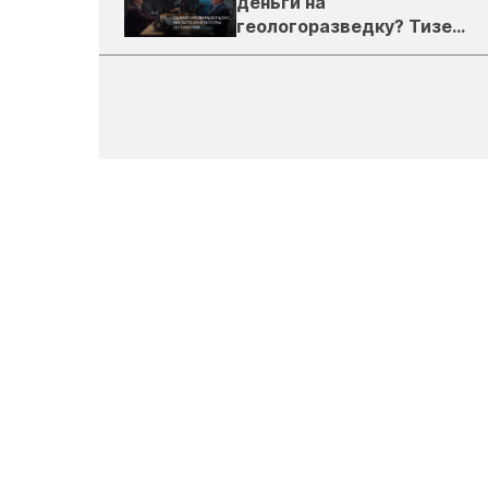
деньги на
геологоразведку? Тизер
подкаста ЗиТ №1