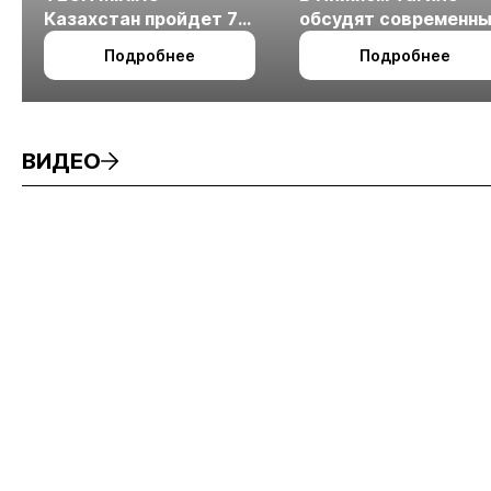
Казахстан пройдет 7
обсудят современн
октября в Алматы
технологии
Подробнее
Подробнее
измельчения
минерального сырья
ВИДЕО