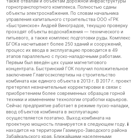
также отвалам и объектам дорожной инфраструктуры
горнотранспортного комплекса. Полностью сданы
объекты электроснабжения. По словам начальника
управления капитального строительства ООО «ГРК
«Быстринское» Андрей Виноградов, текущую проверку
проходят объекты водоснабжения — технического и
питьевого, а также комплекс подготовки руды. Комплекс
БГОКа насчитывает более 250 зданий и сооружений,
процесс их ввода в эксплуатацию проводится в 49
этапов параллельно с пуско-наладочными работами.
Первым был введён цех сушки магнетитового
концентрата. Быстринский ГОК получил положительное
заключение Главгосэкспертизы на строительство
комбината как единого объекта в 2013 г. В 2017 г. проект
претерпел незначительные корректировки в связи с
приобретением более современных образцов горной
техники и изменением технологии отработки карьеров.
Сейчас предприятие работает в режиме пуско-наладки,
ввод объектов комбината в эксплуатацию
осуществляется поэтапно. Выход комбината на
проектную мощность планируется в следующем году.
i
находится на территории Газимуро-Заводского района
Забайкальского края. Ближайшими населенными