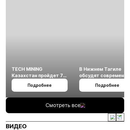
TECH MINING
В Нижнем Тагиле
Казахстан пройдет 7
обсудят современн
октября в Алматы
технологии
Подробнее
Подробнее
измельчения
минерального сырья
Смотреть все
ВИДЕО