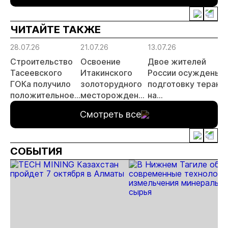
России»
году
россы
отрас
ЧИТАЙТЕ ТАКЖЕ
риски
прогн
28.07.26
21.07.26
13.07.26
МСБ
Строительство
Освоение
Двое жителей
Тасеевского
Итакинского
России осуждены з
ГОКа получило
золоторудного
подготовку теракт
положительное
месторождения
на
заключение
в Забайкалье
золотодобывающе
Смотреть все
государственной
выходит на
предприятии в
экологической
новый этап
Забайкалье
экспертизы
СОБЫТИЯ