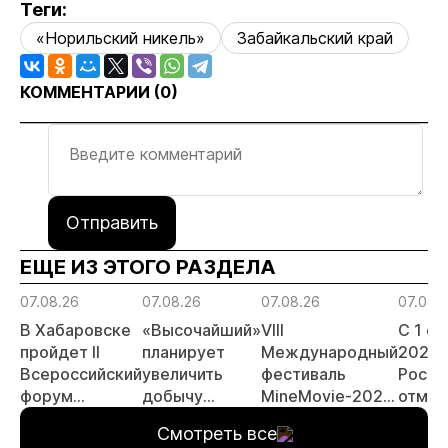
Теги:
«Норильский никель»
Забайкальский край
КОММЕНТАРИИ (
0
)
Отправить
ЕЩЕ ИЗ ЭТОГО РАЗДЕЛА
07.08.26
07.08.26
07.08.26
07.08.
В Хабаровске
«Высочайший»
VIII
С 1 с
пройдет II
планирует
Международный
2026 
Всероссийский
увеличить
фестиваль
Росси
форум
добычу
MineMovie-2026
отмен
«Россыпное
золота до 10
открыл прием
заяви
Смотреть все
золото
тонн в 2026
заявок
принц