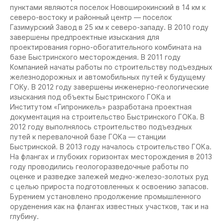
пунктами являются поселок Новоширокинский в 14 км к
северо-востоку и районный центр — поселок
Газимурский Завод в 25 км к северо-западу. В 2010 году
завершены предпроектные изыскания для
проектирования горно-обогатительного комбината на
базе Быстринского месторождения. В 2011 году
Компанией начаты работы по строительству подъездных
железнодорожных и автомобильных путей к будущему
ГОКу. В 2012 году завершены инженерно-геологические
изыскания под объекты Быстринского ГОКа и
Институтом «Гипроникель» разработана проектная
документация на строительство Быстринского ГОКа. В
2012 году выполнялось строительство подъездных
путей к перевалочной базе ГОКа — станции
Быстринской. В 2013 году началось строительство ГОКа.
На флангах и глубоких горизонтах месторождения в 2013
году проводились геологоразведочные работы по
оценке и разведке залежей медно-железо-золотых руд
с целью прироста подготовленных к освоению запасов.
Бурением установлено продолжение промышленного
оруденения как на флангах известных участков, так и на
глубину.