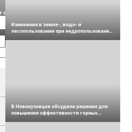
Выставка «Рудник
Российская
т с
2026» пройдет в
отраслевая
г.
Екатеринбурге
энергетическая
Подробнее
Подробнее
Изменения в земле-, водо- и
конференция Р
лесопользовании при недропользовании
2026
обсудят на семинаре «ПравоТЭК»
В Новокузнецке обсудили решения для
повышения эффективности горных
предприятий