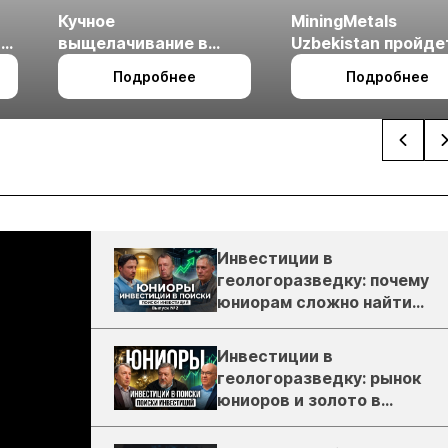
Кучное
MiningMetals
ые
выщелачивание в
Uzbekistan пройде
холодном климате
27 по 29 октября в 
Подробнее
Подробнее
Ташкент
Инвестиции в
геологоразведку: почему
юниорам сложно найти
деньги
Инвестиции в
геологоразведку: рынок
юниоров и золото в
России