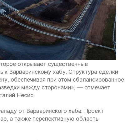
оторое открывает существенные
ь к Варваринскому хабу. Структура сделки
ну, обеспечивая при этом сбалансированное
азведки между сторонами», — отмечает
италий Несис.
ападу от Варваринского хаба. Проект
р, а также перспективную область