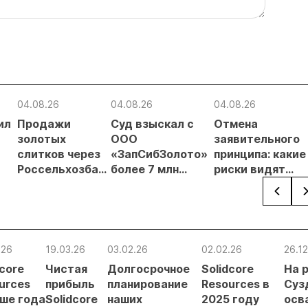
04.08.26
04.08.26
04.08.26
ил
Продажи
Суд взыскал с
Отмена
золотых
ООО
заявительного
слитков через
«ЗапСибЗолото»
принципа: какие
Россельхозбанк
более 7 млн
риски видят
чи
выросли на 31%
рублей за
золотодобытчи
в первом
нарушение
ких
полугодии
природоохранных
требований при
добыче золота
.26
19.03.26
03.02.26
02.02.26
26.12
dcore
Чистая
Долгосрочное
Solidcore
На 
urces
прибыль
планирование
Resources в
Суз
ше года
Solidcore
наших
2025 году
осв