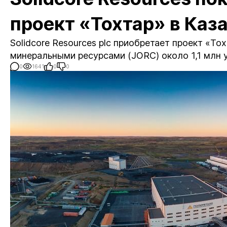
проект «Тохтар» в Каз
Solidcore Resources plc приобретает проект «То
минеральными ресурсами (JORC) около 1,1 млн 
0
1641
0
0