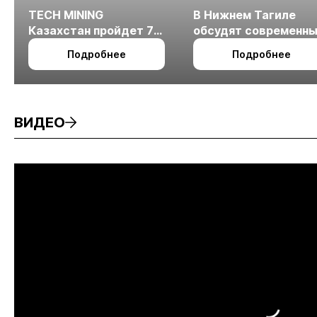
TECH MINING
В Нижнем Тагиле
Казахстан пройдет 7
обсудят современн
октября в Алматы
технологии
Подробнее
Подробнее
измельчения
минерального сырья
ВИДЕО