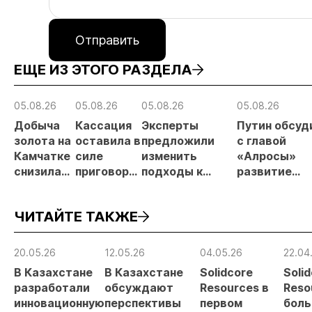
Отправить
ЕЩЕ ИЗ ЭТОГО РАЗДЕЛА
05.08.26
05.08.26
05.08.26
05.08.26
Добыча
Кассация
Эксперты
Путин обсуд
золота на
оставила в
предложили
с главой
Камчатке
силе
изменить
«Алросы»
снизилась
приговор
подходы к
развитие
на 20,3% в
по делу о
регулированию
золотодобы
первом
незаконной
россыпной
и
ЧИТАЙТЕ ТАКЖЕ
полугодии
добыче 43
золотодобычи
энергетичес
кг золота и
на фоне
проектов в
серебра на
реформы
Якутии
20.05.26
12.05.26
04.05.26
22.04
Урале
лицензирования
В Казахстане
В Казахстане
Solidcore
Soli
разработали
обсуждают
Resources в
Reso
инновационную
перспективы
первом
боль