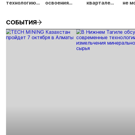
технологию
освоения
квартале
не м
извлечения
техногенных
увеличила
согл
золота
месторождений
производство
поку
СОБЫТИЯ
золота.
золота на
прое
84%
«Тох