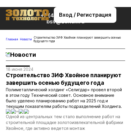
Вход / Регистрация
+7 (495) 221-76-32
bsv@zolteh.ru
Строительство ЗИФ Хвойное планируют завершить осенью
Главная
Новости
будущего года
Новости
18 июня 2024
Строительство ЗИФ Хвойное планируют
завершить осенью будущего года
Полиметаллический холдинг «Селигдар» провел второй
в этом году Технический совет. Основное внимание
было уделено планированию работ на 2025 год и
текущим показателям работы подразделений Холдинга.
0
996
0
0
Одной из центральных тем стало выполнение работ на
строительной площадке золотоизвлекательной фабрики
Хвойное, где активно ведется монтаж