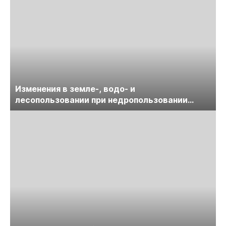
Изменения в земле-, водо- и
лесопользовании при недропользовании
обсудят на семинаре «ПравоТЭК»