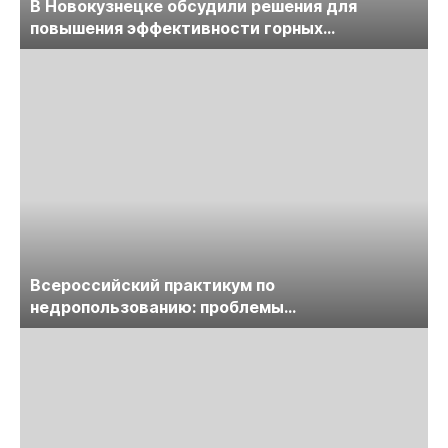
В Новокузнецке обсудили решения для
повышения эффективности горных
предприятий
Всероссийский практикум по
недропользованию: проблемы
лицензирования, цифровизации, экспертизы
пройдет в начале июля