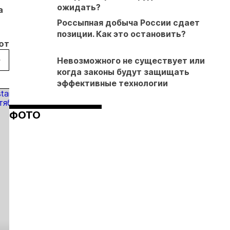
Урале
лицензирования
ожидать?
а
Россыпная добыча России сдает
позиции. Как это остановить?
ют
Невозможного не существует или
когда законы будут защищать
эффективные технологии
ФОТО