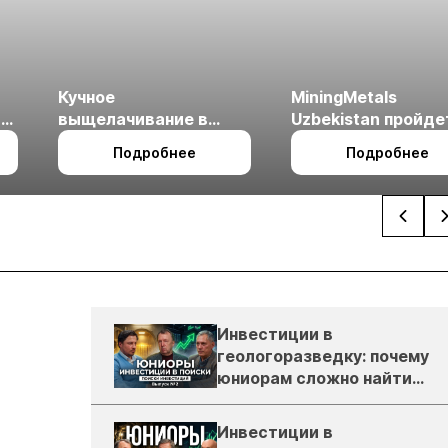
Кучное
MiningMetals
ые
выщелачивание в
Uzbekistan пройде
холодном климате
27 по 29 октября в 
Подробнее
Подробнее
Ташкент
Инвестиции в
геологоразведку: почему
юниорам сложно найти
деньги
Инвестиции в