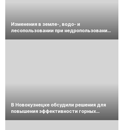
Изменения в земле-, водо- и
лесопользовании при недропользовании
обсудят на семинаре «ПравоТЭК»
В Новокузнецке обсудили решения для
повышения эффективности горных
предприятий