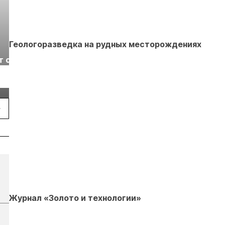
Геологоразведка на рудных месторождениях
Выставка «Рудник
Российская
т с
2026» пройдет в
отраслевая
г.
Екатеринбурге
энергетическая
Подробнее
Подробнее
конференция Р
2026
Журнал «Золото и технологии»