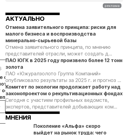
АКТУАЛЬНО
Отмена заявительного принципа: риски для
малого бизнеса и воспроизводства
минерально-сырьевой базы
Отмена заявительного принципа, по мнению
представителей отрасли, может создать д...
ПАО ЮГК в 2025 году произвело более 12 тонн
золота
6
05.08.26
05.08.26
05.08.26
ПАО «Южуралзолото Группа Компаний»
е с
Добыча
Кассация
Эксперты
опубликовало результаты за 2025 г. и прогноз ...
лотников
золота на
оставила в
предложили
Комитет по экологии продолжает работу над
т основанием
Камчатке
силе
изменить
законопроектом о рекультивационных фондах
неплановых
снизилась
приговор
подходы к
Сегодня с участием профильных ведомств,
рок
на 20,3% в
по делу о
регулированию
экспертов, представителей добывающих ком...
пользователей
первом
незаконной
россыпной
МНЕНИЯ
полугодии
добыче 43
золотодобычи
кг золота и
на фоне
Поколение «Альфа» скоро
серебра на
реформы
выйдет на рынок труда: чего