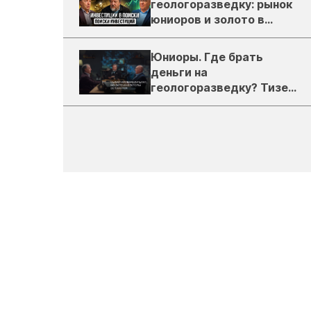
геологоразведку: рынок
юниоров и золото в
России
Юниоры. Где брать
деньги на
геологоразведку? Тизер
подкаста ЗиТ №1