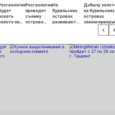
гнозы для
Росгеология
Росгеология
На
Добычу золот
Б
будет
проведет
Курильских
на Курильских
искать
съемку
островах
островах
золото на
острова
развивают
законсервиру
Курильских
Парамушир
золотодобычу
островах