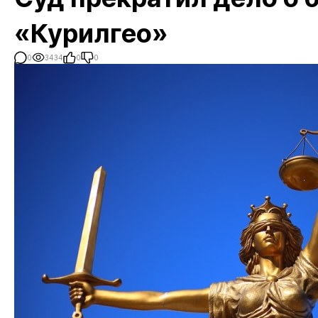
«Курилгео»
0
3434
0
0