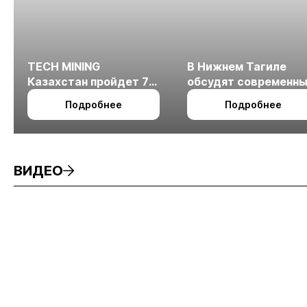
TECH MINING
В Нижнем Тагиле
Казахстан пройдет 7
обсудят современн
октября в Алматы
технологии
Подробнее
Подробнее
измельчения
минерального сырья
ВИДЕО