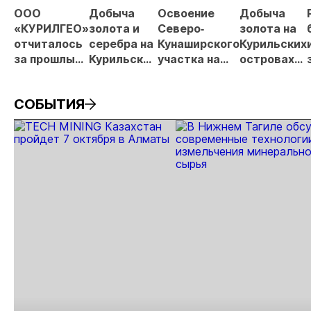
про
ООО
Добыча
Освоение
Добыча
МС
«КУРИЛГЕО»
золота и
Северо‐
золота на
отчиталось
серебра на
Кунаширского
Курильских
за прошлый
Курильских
участка на
островах
год
островах
Курильских
резко
резко
островах
снизилась
СОБЫТИЯ
выросла
прекращено