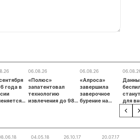
8.26
06.08.26
06.08.26
06.08.2
 сентября
«Полюс»
«Алроса»
Данны
6 года в
запатентовал
завершила
беспи
сии
технологию
заверочное
стану
еняется
извлечения до 98%
бурение на
для в
вительный
золота из
золоторудном
прове
нцип на
металлургического
месторождении
недро
сыпи:
шлака
Дегдекан
раслевые
ки и
08.06.18
04.05.18
26.10.17
20.07.17