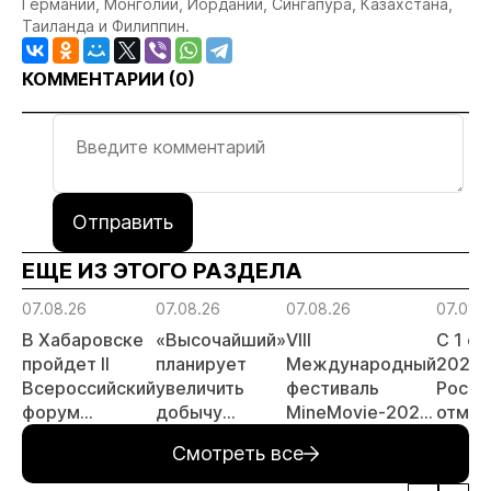
Германии, Монголии, Иордании, Сингапура, Казахстана,
Таиланда и Филиппин.
КОММЕНТАРИИ (
0
)
Отправить
ЕЩЕ ИЗ ЭТОГО РАЗДЕЛА
07.08.26
07.08.26
07.08.26
07.08.
В Хабаровске
«Высочайший»
VIII
С 1 с
пройдет II
планирует
Международный
2026 
Всероссийский
увеличить
фестиваль
Росси
форум
добычу
MineMovie-2026
отмен
«Россыпное
золота до 10
открыл прием
заяви
Смотреть все
золото
тонн в 2026
заявок
принц
России»
году
россы