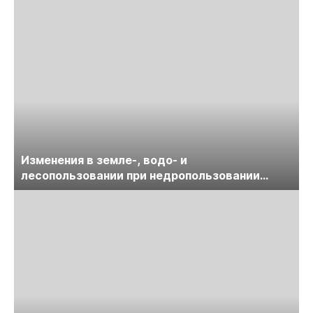
Изменения в земле-, водо- и
лесопользовании при недропользовании
обсудят на семинаре «ПравоТЭК»