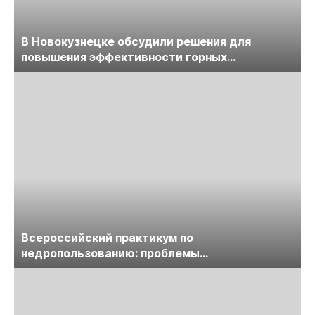
В Новокузнецке обсудили решения для
повышения эффективности горных
предприятий
Всероссийский практикум по
недропользованию: проблемы
лицензирования, цифровизации, экспертизы
пройдет в начале июля