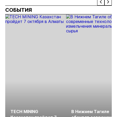
отрас
СОБЫТИЯ
риски
прогн
МСБ
TECH MINING
В Нижнем Тагиле