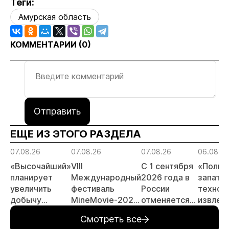
Теги:
Амурская область
КОММЕНТАРИИ (
0
)
Отправить
ЕЩЕ ИЗ ЭТОГО РАЗДЕЛА
07.08.26
07.08.26
07.08.26
06.08.26
«Высочайший»
VIII
С 1 сентября
«Полюс
планирует
Международный
2026 года в
запате
увеличить
фестиваль
России
технол
добычу
MineMovie-2026
отменяется
извлеч
золота до 10
открыл прием
заявительный
золота 
Смотреть все
тонн в 2026
заявок
принцип на
металл