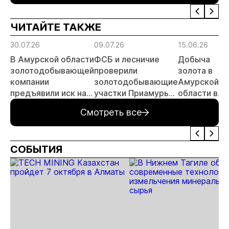
году
россыпи:
шлака
отраслевые
ЧИТАЙТЕ ТАКЖЕ
риски и
прогнозы для
30.07.26
09.07.26
15.06.26
МСБ
В Амурской области
ФСБ и лесничие
Добыча
золотодобывающей
проверили
золота в
компании
золотодобывающие
Амурской
предъявили иск на
участки Приамурья
области в
23,8 млн рублей за
с воздуха
январе-мае
Смотреть все
ущерб лесному
увеличилась
фонду
на 1,8%
СОБЫТИЯ