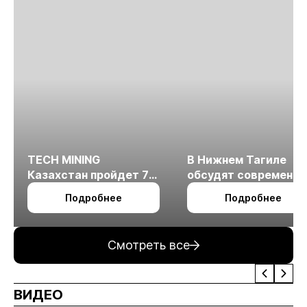
TECH MINING
В Нижнем Тагиле
Казахстан пройдет 7
обсудят современн
октября в Алматы
технологии
Подробнее
Подробнее
измельчения
минерального сырья
Смотреть все
ВИДЕО