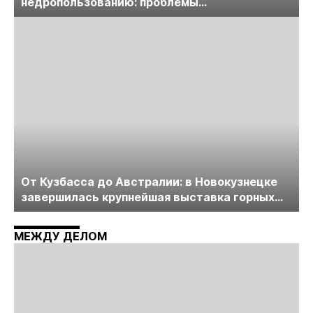
недропользованию: проблемы
лицензирования, цифровизации, экспертизы
пройдет в начале июля
От Кузбасса до Австралии: в Новокузнецке
завершилась крупнейшая выставка горных
технологий «Недра России. Уголь России и
Майнинг»
МЕЖДУ ДЕЛОМ