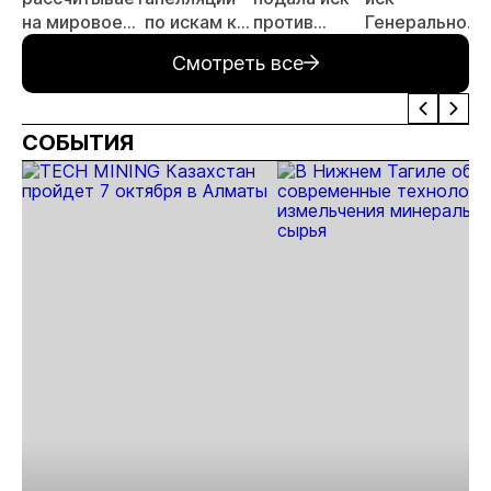
на мировое
по искам к
против
Генеральной
соглашение с
Константину
Константина
прокуратуры
Смотреть все
властями
Струкову
Струкова
против
Константина
Струкова
СОБЫТИЯ