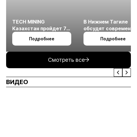
TECH MINING
В Нижнем Тагиле
Казахстан пройдет 7
обсудят современн
октября в Алматы
технологии
Подробнее
Подробнее
измельчения
минерального сырья
Смотреть все
ВИДЕО