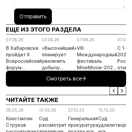
Отправить
ЕЩЕ ИЗ ЭТОГО РАЗДЕЛА
07.08.26
07.08.26
07.08.26
07.08.
В Хабаровске
«Высочайший»
VIII
С 1 с
пройдет II
планирует
Международный
2026 
Всероссийский
увеличить
фестиваль
Росси
форум
добычу
MineMovie-2026
отмен
«Россыпное
золота до 10
открыл прием
заяви
Смотреть все
золото
тонн в 2026
заявок
принц
России»
году
россы
отрас
ЧИТАЙТЕ ТАКЖЕ
риски
прогн
28.05.26
10.03.26
27.10.25
15.10.25
МСБ
Константин
Суд
Генеральная
Суд
Струков
рассмотрит
прокуратура
удовлетворил
рассчитывает
апелляции
подала иск
иск