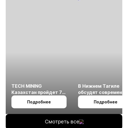
TECH MINING
В Нижнем Тагиле
Казахстан пройдет 7
обсудят современн
октября в Алматы
технологии
Подробнее
Подробнее
измельчения
минерального сырья
Смотреть все