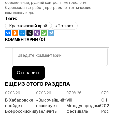
обеспечение, рудный контроль, методология
буровзрывных работ, программно-технические
комплексы и др.
Теги:
Красноярский край
«Полюс»
КОММЕНТАРИИ (
0
)
Отправить
ЕЩЕ ИЗ ЭТОГО РАЗДЕЛА
07.08.26
07.08.26
07.08.26
07.08.
В Хабаровске
«Высочайший»
VIII
С 1 с
пройдет II
планирует
Международный
2026 
Всероссийский
увеличить
фестиваль
Росси