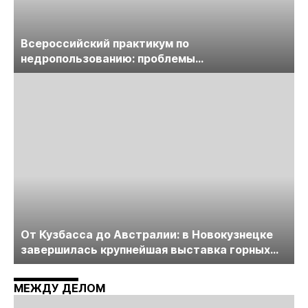
Всероссийский практикум по
недропользованию: проблемы
лицензирования, цифровизации, экспертизы
пройдет в начале июля
От Кузбасса до Австралии: в Новокузнецке
завершилась крупнейшая выставка горных
технологий «Недра России. Уголь России и
Майнинг»
МЕЖДУ ДЕЛОМ