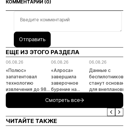
КОММЕНТАРИИ (
0
)
Отправить
ЕЩЕ ИЗ ЭТОГО РАЗДЕЛА
06.08.26
06.08.26
06.08.26
«Полюс»
«Алроса»
Данные с
запатентовал
завершила
беспилотников
технологию
заверочное
станут основани
извлечения до 98%
бурение на
для внеплановых
золота из
золоторудном
проверок
Смотреть все
металлургического
месторождении
недропользоват
шлака
Дегдекан
ЧИТАЙТЕ ТАКЖЕ