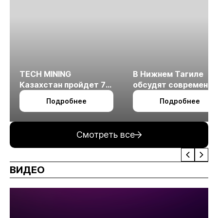
TECH MINING
В Нижнем Тагиле
Казахстан пройдет 7
обсудят современн
октября в Алматы
технологии
Подробнее
Подробнее
измельчения
минерального сырья
Смотреть все
ВИДЕО