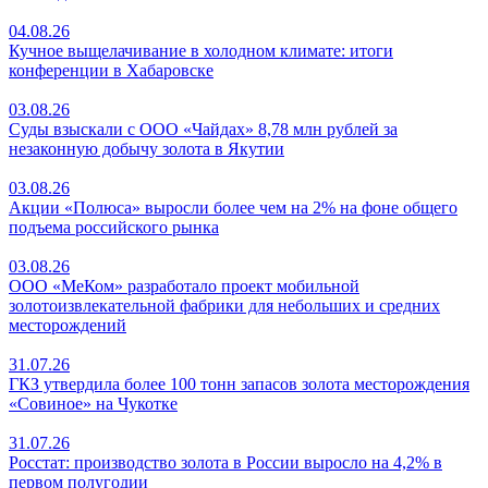
04.08.26
Кучное выщелачивание в холодном климате: итоги
конференции в Хабаровске
03.08.26
Суды взыскали с ООО «Чайдах» 8,78 млн рублей за
незаконную добычу золота в Якутии
03.08.26
Акции «Полюса» выросли более чем на 2% на фоне общего
подъема российского рынка
03.08.26
ООО «МеКом» разработало проект мобильной
золотоизвлекательной фабрики для небольших и средних
месторождений
31.07.26
ГКЗ утвердила более 100 тонн запасов золота месторождения
«Совиное» на Чукотке
31.07.26
Росстат: производство золота в России выросло на 4,2% в
первом полугодии