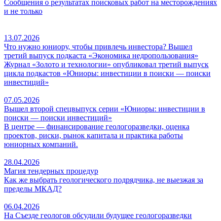
Сообщения о результатах поисковых работ на месторождениях
и не только
13.07.2026
Что нужно юниору, чтобы привлечь инвестора? Вышел
третий выпуск подкаста «Экономика недропользования»
Журнал «Золото и технологии» опубликовал третий выпуск
цикла подкастов «Юниоры: инвестиции в поиски — поиски
инвестиций»
07.05.2026
Вышел второй спецвыпуск серии «Юниоры: инвестиции в
поиски — поиски инвестиций»
В центре — финансирование геологоразведки, оценка
проектов, риски, рынок капитала и практика работы
юниорных компаний.
28.04.2026
Магия тендерных процедур
Как же выбрать геологического подрядчика, не выезжая за
пределы МКАД?
06.04.2026
На Съезде геологов обсудили будущее геологоразведки