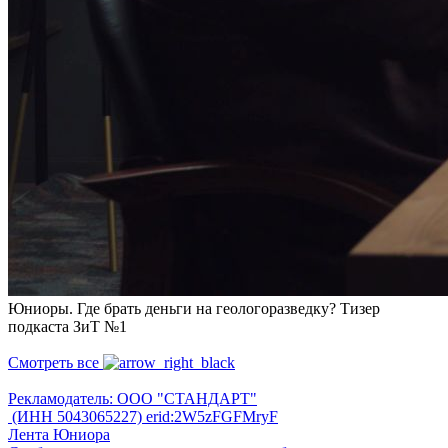
Юниоры. Где брать деньги на геологоразведку? Тизер
подкаста ЗиТ №1
Смотреть все
Рекламодатель: ООО "СТАНДАРТ"
(ИНН 5043065227) erid:2W5zFGFMryF
Лента Юниора