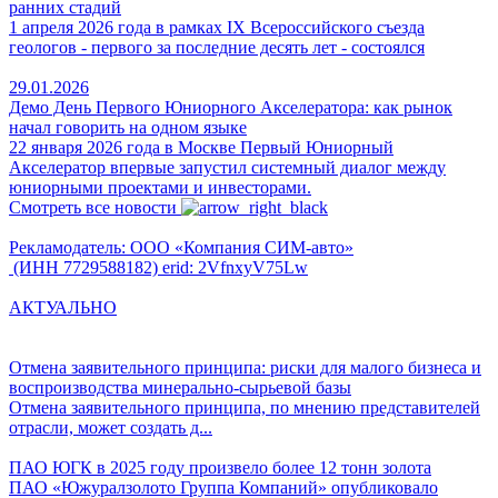
ранних стадий
1 апреля 2026 года в рамках IX Всероссийского съезда
геологов - первого за последние десять лет - состоялся
29.01.2026
Демо День Первого Юниорного Акселератора: как рынок
начал говорить на одном языке
22 января 2026 года в Москве Первый Юниорный
Акселератор впервые запустил системный диалог между
юниорными проектами и инвесторами.
Смотреть все новости
Рекламодатель: ООО «Компания СИМ-авто»
(ИНН 7729588182) erid: 2VfnxyV75Lw
АКТУАЛЬНО
Отмена заявительного принципа: риски для малого бизнеса и
воспроизводства минерально-сырьевой базы
Отмена заявительного принципа, по мнению представителей
отрасли, может создать д...
ПАО ЮГК в 2025 году произвело более 12 тонн золота
ПАО «Южуралзолото Группа Компаний» опубликовало