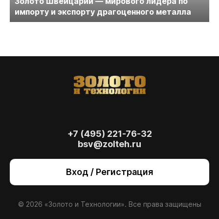
Золото Швейцарии — мирового лидера по
импорту и экспорту драгоценного металла
+7 (495) 221-76-32
bsv@zolteh.ru
На сайте осуществляется обработка файлов
cookie
, необходимых для работы сайта, а
Вход / Регистрация
также для анализа сайта и улучшения
предоставляемых сервисов с
использованием метрической программы
Яндекс.Метрика. Продолжая использовать
© 2026 «Золото и Технологии». Все права защищены
сайт, вы даете
согласие
на использование
данных технологий.