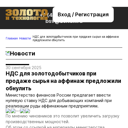
Вход / Регистрация
+7 (495) 221-76-32
bsv@zolteh.ru
НДС для золотодобытчиков при продаже сырья на аффинаж
Главная
Новости
предложили обнулить
Новости
30 сентября 2025
НДС для золотодобытчиков при
продаже сырья на аффинаж предложили
обнулить
Министерство финансов России предлагает ввести
нулевую ставку НДС для добывающих компаний при
реализации руды аффинажным предприятиям.
0
2027
0
0
По мнению чиновников это позволит увеличить загрузку
производственных мощностей.
Об этом со ссылкой на материалы министерства