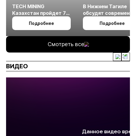
TECH MINING
В Нижнем Тагиле
Казахстан пройдет 7
обсудят современн
октября в Алматы
технологии
Подробнее
Подробнее
измельчения
минерального сырья
Смотреть все
ВИДЕО