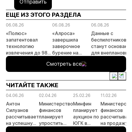
Отправить
ЕЩЕ ИЗ ЭТОГО РАЗДЕЛА
06.08.26
06.08.26
06.08.26
«Полюс»
«Алроса»
Данные с
запатентовал
завершила
беспилотников
технологию
заверочное
станут основани
извлечения до 98%
бурение на
для внеплановых
золота из
золоторудном
проверок
Смотреть все
металлургического
месторождении
недропользоват
шлака
Дегдекан
ЧИТАЙТЕ ТАКЖЕ
04.06.26
02.04.26
25.02.26
11.02.26
Антон
Министерство
Минфин
Министерств
Силуанов
финансов
планирует
финансов
рассчитывает
планирует
аукцион по
рассчитывае
на успешную
упростить
ЮГК в
на продажу
реализацию
оборот
ближайшие
госпакета