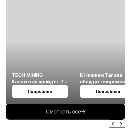
TECH MINING
В Нижнем Тагиле
Казахстан пройдет 7
обсудят современн
октября в Алматы
технологии
Подробнее
Подробнее
измельчения
минерального сырья
Смотреть все