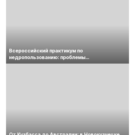
Всероссийский практикум по
недропользованию: проблемы
лицензирования, цифровизации, экспертизы
пройдет в начале июля
От Кузбасса до Австралии: в Новокузнецке