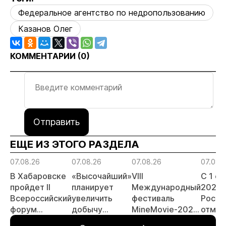
Федеральное агентство по недропользованию
Казанов Олег
КОММЕНТАРИИ (
0
)
Отправить
ЕЩЕ ИЗ ЭТОГО РАЗДЕЛА
07.08.26
07.08.26
07.08.26
07.08.
В Хабаровске
«Высочайший»
VIII
С 1 с
пройдет II
планирует
Международный
2026 
Всероссийский
увеличить
фестиваль
Росси
форум
добычу
MineMovie-2026
отмен
«Россыпное
золота до 10
открыл прием
заяви