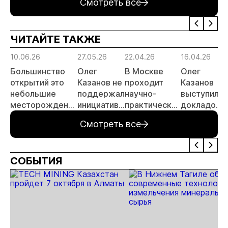
Смотреть все
золото
тонн в 2026
заявок
принц
России»
году
россы
отрас
ЧИТАЙТЕ ТАКЖЕ
риски
прогн
10.06.26
27.05.26
22.04.26
16.04.26
МСБ
Большинство
Олег
В Москве
Олег
открытий это
Казанов не
проходит
Казанов
небольшие
поддержал
научно-
выступил с
месторождения
инициативу
практическая
докладом
россыпного
Высшего
конференция
о
Смотреть все
золота, - Олег
горного
положении
Казанов
совета
юниоров
СОБЫТИЯ