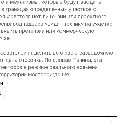
то и механизмы, которые будут вводить
 в границах определенных участков с
пользователя нет лицензии или проектного
осприроднадзора увидит технику на участке,
дъявить претензии или коммерческую
чае.
ьзователей наделить всю свою разведочную
 дана отсрочка. По словам Танина, эта
пекторов в режиме реального времени
территории месторождения.
ии
ю