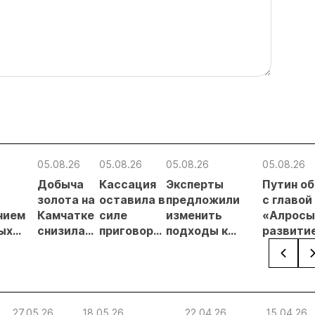
05.08.26
05.08.26
05.08.26
05.08.26
Добыча
Кассация
Эксперты
Путин о
в
золота на
оставила в
предложили
с главой
нием
Камчатке
силе
изменить
«Алросы
ых
снизилась
приговор
подходы к
развити
на 20,3% в
по делу о
регулированию
золотод
ателей
первом
незаконной
россыпной
и
полугодии
добыче 43
золотодобычи
энергет
кг золота и
на фоне
проектов
серебра на
реформы
Якутии
27.05.26
18.05.26
22.04.26
15.04.26