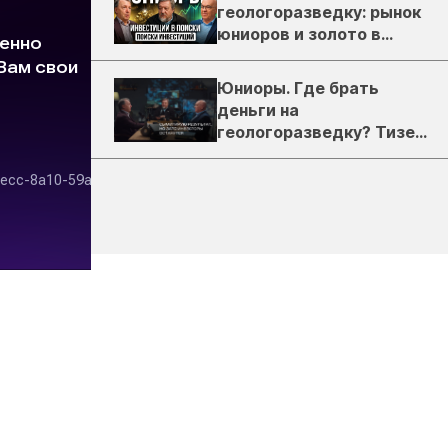
геологоразведку: рынок
юниоров и золото в
России
Юниоры. Где брать
деньги на
геологоразведку? Тизер
подкаста ЗиТ №1