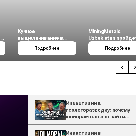
Кучное
MiningMetals
ые
выщелачивание в
Uzbekistan пройде
холодном климате
27 по 29 октября в 
Подробнее
Подробнее
Ташкент
Инвестиции в
геологоразведку: почему
юниорам сложно найти
деньги
Инвестиции в