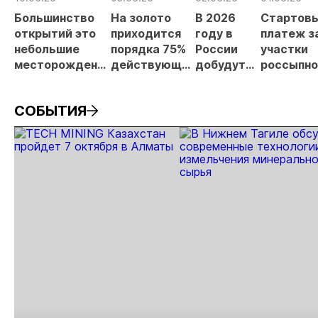
Большинство
На золото
В 2026
Стартов
открытий это
приходится
году в
платеж з
небольшие
порядка 75%
России
участки
месторождения
действующих
добудут
россыпно
россыпного
лицензий на
почти 500
золота
золота, - Олег
ТПИ
тонн
увеличат
СОБЫТИЯ
Казанов
золота, -
20 раз
Александр
Козлов