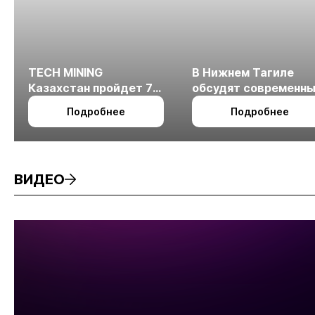
TECH MINING
В Нижнем Тагиле
Казахстан пройдет 7
обсудят современн
октября в Алматы
технологии
Подробнее
Подробнее
измельчения
минерального сырья
ВИДЕО