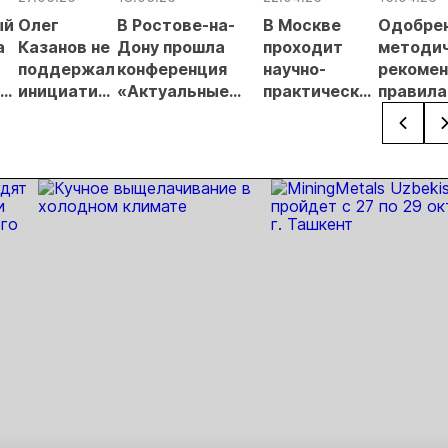
Урале
лицензирования
ый
Олег
В Ростове-на-
В Москве
Одобре
а
Казанов не
Дону прошла
проходит
методи
поддержал
конференция
научно-
рекомен
го
инициативу
«Актуальные
практическая
правил
Высшего
вопросы
конференция
оформл
 в
горного
государственной
докумен
совета
экспертизы
предст
запасов»
на
госэксп
запасов
россып
местор
золота