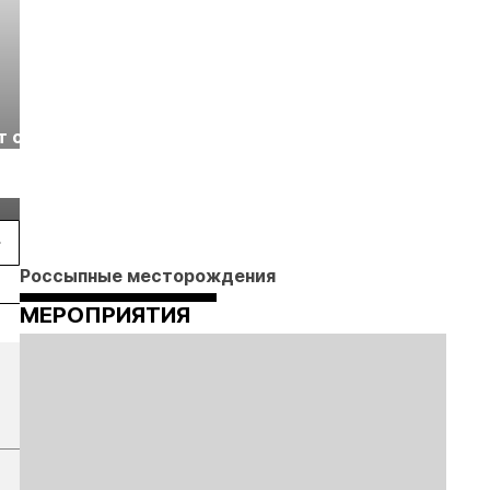
Выставка «Рудник
Российская
т с
2026» пройдет в
отраслевая
г.
Екатеринбурге
энергетическая
Подробнее
Подробнее
конференция Р
2026
Россыпные месторождения
МЕРОПРИЯТИЯ