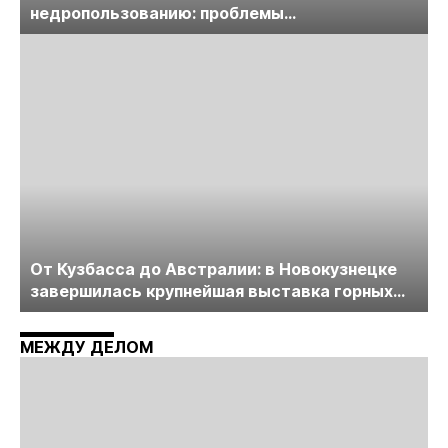
недропользованию: проблемы
лицензирования, цифровизации, экспертизы
пройдет в начале июля
От Кузбасса до Австралии: в Новокузнецке
завершилась крупнейшая выставка горных
технологий «Недра России. Уголь России и
Майнинг»
МЕЖДУ ДЕЛОМ