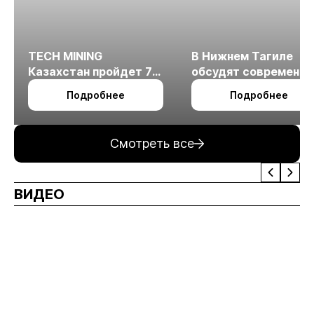
TECH MINING
В Нижнем Тагиле
Казахстан пройдет 7
обсудят современн
октября в Алматы
технологии
Подробнее
Подробнее
измельчения
минерального сырья
Смотреть все
ВИДЕО