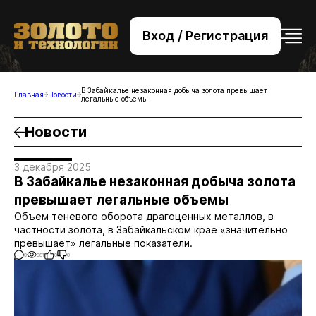
Вход / Регистрация
+7 (495) 221-76-32
bsv@zolteh.ru
В Забайкалье незаконная добыча золота превышает
Главная
Новости
легальные объемы
Новости
3 декабря 2025
В Забайкалье незаконная добыча золота
превышает легальные объемы
Объем теневого оборота драгоценных металлов, в
частности золота, в Забайкальском крае «значительно
превышает» легальные показатели.
0
981
0
0