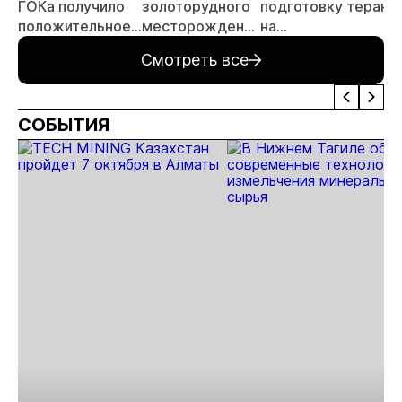
ГОКа получило
золоторудного
подготовку теракт
положительное
месторождения
на
заключение
в Забайкалье
золотодобывающе
Смотреть все
государственной
выходит на
предприятии в
экологической
новый этап
Забайкалье
экспертизы
СОБЫТИЯ