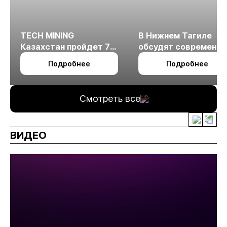
TECH MINING
В Нижнем Тагиле
Казахстан пройдет 7
обсудят современн
октября в Алматы
технологии
Подробнее
Подробнее
измельчения
минерального сырья
Смотреть все
ВИДЕО