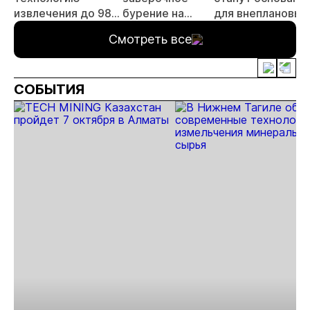
извлечения до 98%
бурение на
для внеплановых
золота из
золоторудном
проверок
Смотреть все
металлургического
месторождении
недропользоват
шлака
Дегдекан
СОБЫТИЯ