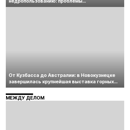
недропользованию: проблемы
лицензирования, цифровизации, экспертизы
пройдет в начале июля
От Кузбасса до Австралии: в Новокузнецке
завершилась крупнейшая выставка горных
технологий «Недра России. Уголь России и
Майнинг»
МЕЖДУ ДЕЛОМ