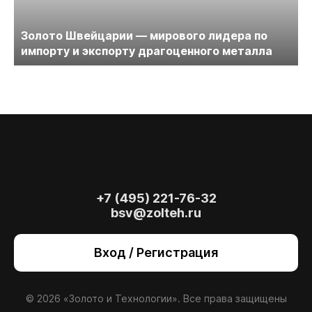
Золото Швейцарии — мирового лидера по
импорту и экспорту драгоценного металла
+7 (495) 221-76-32
bsv@zolteh.ru
На сайте осуществляется обработка файлов
cookie
, необходимых для работы сайта, а
Вход / Регистрация
также для анализа сайта и улучшения
предоставляемых сервисов с
использованием метрической программы
Яндекс.Метрика. Продолжая использовать
© 2026 «Золото и Технологии». Все права защищены
сайт, вы даете
согласие
на использование