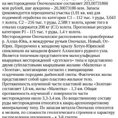
на месторождении Оночолахское составляет 203,00731866
млн рублей, шаг аукциона – 20,30073186 млн. Запасы
(рекомендуется переоценить) участка (1,91 кв. км) для
подземной отработки по категории С1 – 112 тыс. т руды, 3,043
т золота, С2 – 216 тыс. т руды, 2,588 т золота, кроме того в
отвалах содержатся 208 кг (С1) золота. Прогнозные ресурсы
категории Р1 - 115 тыс. т руды, 1,4 т золота.
Месторождение Оночалахское расположено на правобережье
р. Аллах-Юнь, в междуречье ручьев Оночалах, Новый, От-
Юрях. Приурочено к западному крылу Хотун-Юряхской
синклинали на западном фланге Аллахского рудного узла.
Является типичным представителем малосульфидных
кварцевых месторождений «дуэтского» типа и представлено
двумя субпластовыми кварцевыми жилами «Малютка» и
«Золотая», залегающими согласно с вмещающими
осадочными породами дыбинской свиты. Фактически жилы
представляют собой одно пластово-жильное тело.
Протяженность изученной части пластовой жилы «Золотая»
составляет 1,6 км, жилы «Малютка» - 1,3 км. Общая
протяженность изученной с поверхности части
месторождения около 3,3-3,4 км. По вещественному составу
руды месторождения относятся к кварц-арсенопиритовому
минеральному типу. По запасам металла Оночалах относится
к мелким, по сложности геологического строения и характеру
распределения оруденения – к 3-й группе.