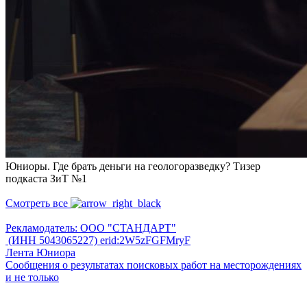
Юниоры. Где брать деньги на геологоразведку? Тизер
подкаста ЗиТ №1
Смотреть все
Рекламодатель: ООО "СТАНДАРТ"
(ИНН 5043065227) erid:2W5zFGFMryF
Лента Юниора
Сообщения о результатах поисковых работ на месторождениях
и не только