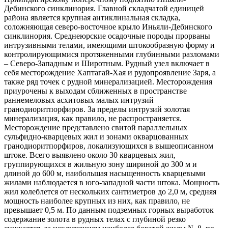
Дебинского синклинория. Главной складчатой единицей
района является крупная антиклинальная складка,
соложняющая северо-восточное крыло Иньяли-Дебинского
синклинория. Среднеюрские осадочные породы прорваны
интрузивными телами, имеющими штокообразную форму и
контролирующимися протяженными глубинными разломами
– Северо-Западным и Широтным. Рудный узел включает в
себя месторождение Хаптагай-Хая и рудопроявление Заря, а
также ряд точек с рудной минерализацией. Месторождения
приурочены к выходам сближенных в пространстве
раннемеловых асхитовых малых интрузий
гранодиоритпорфиров. За пределы интрузий золотая
минерализация, как правило, не распространяется.
Месторождение представлено свитой параллельных
сульфидно-кварцевых жил и зонами окварцованных
гранодиоритпорфиров, локализующихся в вышеописанном
штоке. Всего выявлено около 30 кварцевых жил,
группирующихся в жильную зону шириной до 300 м и
длиной до 600 м, наибольшая насыщенность кварцевыми
жилами наблюдается в юго-западной части штока. Мощность
жил колеблется от нескольких сантиметров до 2,0 м, средняя
мощность наиболее крупных из них, как правило, не
превышает 0,5 м. По данным подземных горных выработок
содержание золота в рудных телах с глубиной резко