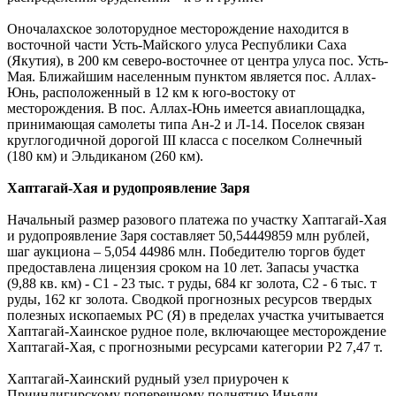
Оночалахское золоторудное месторождение находится в
восточной части Усть-Майского улуса Республики Саха
(Якутия), в 200 км северо-восточнее от центра улуса пос. Усть-
Мая. Ближайшим населенным пунктом является пос. Аллах-
Юнь, расположенный в 12 км к юго-востоку от
месторождения. В пос. Аллах-Юнь имеется авиаплощадка,
принимающая самолеты типа Ан-2 и Л-14. Поселок связан
круглогодичной дорогой III класса с поселком Солнечный
(180 км) и Эльдиканом (260 км).
Хаптагай-Хая и рудопроявление Заря
Начальный размер разового платежа по участку Хаптагай-Хая
и рудопроявление Заря составляет 50,54449859 млн рублей,
шаг аукциона – 5,054 44986 млн. Победителю торгов будет
предоставлена лицензия сроком на 10 лет. Запасы участка
(9,88 кв. км) - С1 - 23 тыс. т руды, 684 кг золота, С2 - 6 тыс. т
руды, 162 кг золота. Сводкой прогнозных ресурсов твердых
полезных ископаемых РС (Я) в пределах участка учитывается
Хаптагай-Хаинское рудное поле, включающее месторождение
Хаптагай-Хая, с прогнозными ресурсами категории Р2 7,47 т.
Хаптагай-Хаинский рудный узел приурочен к
Прииндигирскому поперечному поднятию Иньяли-