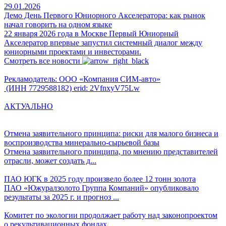
29.01.2026
Демо День Первого Юниорного Акселератора: как рынок
начал говорить на одном языке
22 января 2026 года в Москве Первый Юниорный
Акселератор впервые запустил системный диалог между
юниорными проектами и инвесторами.
Смотреть все новости
Рекламодатель: ООО «Компания СИМ-авто»
(ИНН 7729588182) erid: 2VfnxyV75Lw
АКТУАЛЬНО
Отмена заявительного принципа: риски для малого бизнеса и
воспроизводства минерально-сырьевой базы
Отмена заявительного принципа, по мнению представителей
отрасли, может создать д...
ПАО ЮГК в 2025 году произвело более 12 тонн золота
ПАО «Южуралзолото Группа Компаний» опубликовало
результаты за 2025 г. и прогноз ...
Комитет по экологии продолжает работу над законопроектом
о рекультивационных фондах