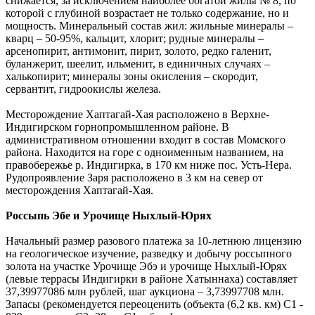
снижается, за исключением наиболее богатой жилы № 8, по
которой с глубиной возрастает не только содержание, но и
мощность. Минеральный состав жил: жильные минералы –
кварц – 50-95%, кальцит, хлорит; рудные минералы –
арсенопирит, антимонит, пирит, золото, редко галенит,
буланжерит, шеелит, ильменит, в единичных случаях –
халькопирит; минералы зоны окисления – скородит,
сервантит, гидроокислы железа.
Месторождение Хаптагай-Хая расположено в Верхне-
Индигирском горнопромышленном районе. В
административном отношении входит в состав Момского
района. Находится на горе с одноименным названием, на
правобережье р. Индигирка, в 170 км ниже пос. Усть-Нера.
Рудопроявление Заря расположено в 3 км на север от
месторождения Хаптагай-Хая.
Россыпь Эбе и Урочище Ныхлый-Юрях
Начальный размер разового платежа за 10-летнюю лицензию
на геологическое изучение, разведку и добычу россыпного
золота на участке Урочище Эбэ и урочище Ныхлый-Юрях
(левые террасы Индигирки в районе Хатыннаха) составляет
37,39977086 млн рублей, шаг аукциона – 3,73997708 млн.
Запасы (рекомендуется переоценить (объекта (6,2 кв. км) С1 -