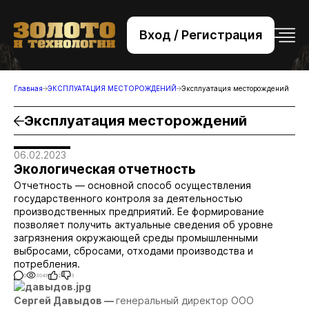
Вход / Регистрация
+7 (495) 221-76-32
bsv@zolteh.ru
Главная
ЭКСПЛУАТАЦИЯ МЕСТОРОЖДЕНИЙ
Эксплуатация месторождений
Эксплуатация месторождений
06.02.2023
Экологическая отчетность
Отчетность — основной способ осуществления
государственного контроля за деятельностью
производственных предприятий. Ее формирование
позволяет получить актуальные сведения об уровне
загрязнения окружающей среды промышленными
выбросами, сбросами, отходами производства и
потребления.
0
3049
2
3
Сергей Давыдов —
генеральный директор ООО