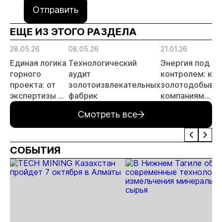
Отправить
ЕЩЕ ИЗ ЭТОГО РАЗДЕЛА
28.05.26
08.05.26
21.01.26
Единая логика
Технологический
Энергия под
горного
аудит
контролем: как
проекта: от
золотоизвлекательных
золотодобыв
экспертизы до
фабрик
компаниям
рекультивации
минимизироват
Смотреть все
затраты на
подключение к
сетям
СОБЫТИЯ