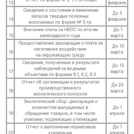
13
февраля
Сведения о состоянии и изменении
До 5
запасов твердых полезных
14
февраля
ископаемых по форме № 5-гр
Внесение платы за НВОС по итогам
До 1
15
календарного года
марта
Предоставление декларации о плате за
До 10
негативное воздействие
16
марта
на окружающую среду
Сведения, полученные в результате
До 15
наблюдений за водными
17
марта
объектами по формам 6.1, 6.2, 6.3
Отчет об организации и результатах
До 25
производственного
18
марта
экологического контроля
Экологический сбор: декларация о
количестве выпущенных в
До 1
19
обращение товаров, в том числе
апреля
упаковки, подлежащих утилизации
Отчет о выполнении нормативов
До 1
20
утилизации
апреля