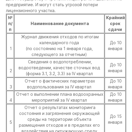
предприятие. И могут стать угрозой потери
лицензионного участка.
№
Крайний
п/
Наименование документа
срок
п
сдачи
Журнал движения отходов по итогам
календарного года
До 10
1
(по состоянию на 1 января года,
января
следующего за отчетным)
Сведения о водопотреблении,
До 10
водоотведении, качестве сточных вод
2
января
(форма 3.1, 3.2, 3.3) за IV квартал
Отчет о фактических параметрах
До 10
3
водопользования за IV квартал
января
Отчет о выполнении плана водоохранных
До 10
4
мероприятий за IV квартал
января
Отчет о результатах мониторинга
состояния и загрязнения окружающей
До 15
среды на территории объекта
5
января
размещения отходов и в пределах его
воздействия на окружающую среду