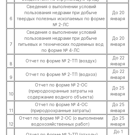
Сведения о выполнении условий
пользования недрами при добыче
До 20
6
твердых полезных ископаемых по форме
января
№ 2-ЛС
Сведения о выполнении условий
пользования недрами при добыче
До 20
7
питьевых и технических подземных вод
января
по форме № 4-ЛС
До 22
Отчет по форме № 2-ТП (воздух)
8
января
До 22
Отчет по форме № 2-ТП (водхоз)
9
января
Отчет по форме № 2-ОС
До 25
(природоохранные затраты на
10
января
содержание водного объекта)
Отчет по форме № 4-ОС
До 25
11
(природоохранные затраты)
января
Отчет по форме № 2-ОС (о выполнении
До 25
12
водохозяйственных работ)
января
До 1
Отчет по форме № 2-ТП (отходы)