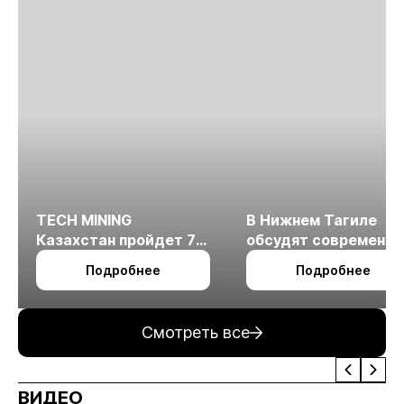
TECH MINING
В Нижнем Тагиле
Казахстан пройдет 7
обсудят современн
октября в Алматы
технологии
Подробнее
Подробнее
измельчения
минерального сырья
Смотреть все
ВИДЕО