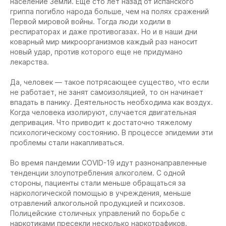
население Земли. Еще сто лет назад от испанского
гриппа погибло народа больше, чем на полях сражений
Первой мировой войны. Тогда люди ходили в
респираторах и даже противогазах. Но и в наши дни
коварный мир микроорганизмов каждый раз наносит
новый удар, против которого еще не придумано
лекарства.
Да, человек — такое потрясающее существо, что если
не работает, не занят самоизоляцией, то он начинает
впадать в панику. Деятельность необходима как воздух.
Когда человека изолируют, случается двигательная
депривация. Что приводит к достаточно тяжелому
психологическому состоянию. В процессе эпидемии эти
проблемы стали накапливаться.
Во время пандемии COVID-19 идут разнонаправленные
тенденции злоупотребления алкоголем. С одной
стороны, пациенты стали меньше обращаться за
наркологической помощью в учреждения, меньше
отравлений алкогольной продукцией и психозов.
Полицейские столичных управлений по борьбе с
наркотиками пресекли несколько наркотрафиков.