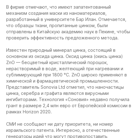
В фирме отмечают, что имеют запатентованный
механизм создания маски из наноматериалов,
разработанный в университете Бар Илан. Отмечается,
что образцы ткани, пропитанные цинком, были
отправлены в Китайскую академию наук в Пекине, чтобы
проверить эффективность предложенного метода.
Известен природный минерал цинка, состоящий в
основном из оксида цинка. Оксид цинка (окись цинка)
ZnO — бесцветный кристаллический порошок,
нерастворимый в воде, желтеющий при нагревании и
сублимирующий при 1800 °C. ZnO широко применяют в
химической и фармацевтической промышленности.
Представитель Sonovia Ltd отметил, что наночастицы
цинка, серебра и графита являются вирусными
ингибиторами. Технология «Соновия» недавно получила
грант в размере 2,4 млн евро от Европейской комиссии в
рамках Horizon 2020.
СМИ не сообщают ни дату приоритета, ни номер
израильского патента. Интересно, а отечественные
генераторы идей что могут противопоставить