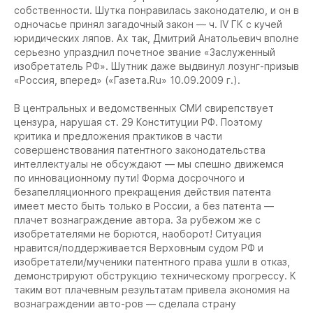
собственности. Шутка понравилась законодателю, и он в
одночасье принял загадочный закон — ч. IV ГК с кучей
юридических ляпов. Ах так, Дмитрий Анатольевич вполне
серьезно упразднил почетное звание «Заслуженный
изобретатель РФ». Шутник даже выдвинул лозунг-призыв
«Россия, вперед» («Газета.Ru» 10.09.2009 г.).
В центральных и ведомственных СМИ свирепствует
цензура, нарушая ст. 29 Конституции РФ. Поэтому
критика и предложения практиков в части
совершенствования патентного законодательства
интеллектуалы не обсуждают — мы спешно движемся
по инновационному пути! Форма досрочного и
безапелляционного прекращения действия патента
имеет место быть только в России, а без патента —
плачет вознаграждение автора. За рубежом же с
изобретателями не борются, наоборот! Ситуация
нравится/поддерживается Верховным судом РФ и
изобретатели/мученики патентного права ушли в отказ,
демонстрируют обструкцию техническому прогрессу. К
таким вот плачевным результатам привела экономия на
вознаграждении авто-ров — сделала страну