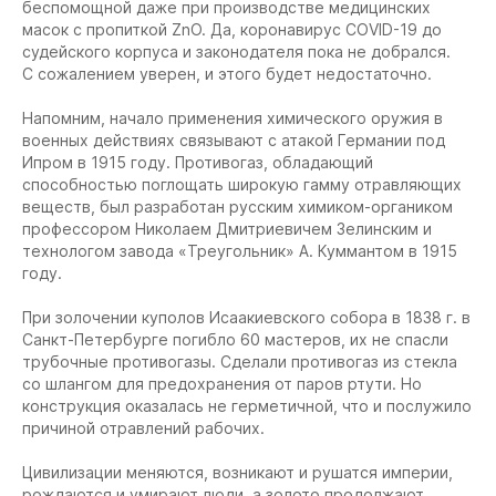
беспомощной даже при производстве медицинских
масок с пропиткой ZnO. Да, коронавирус COVID-19 до
судейского корпуса и законодателя пока не добрался.
С сожалением уверен, и этого будет недостаточно.
Напомним, начало применения химического оружия в
военных действиях связывают с атакой Германии под
Ипром в 1915 году. Противогаз, обладающий
способностью поглощать широкую гамму отравляющих
веществ, был разработан русским химиком-органиком
профессором Николаем Дмитриевичем Зелинским и
технологом завода «Треугольник» А. Куммантом в 1915
году.
При золочении куполов Исаакиевского собора в 1838 г. в
Санкт-Петербурге погибло 60 мастеров, их не спасли
трубочные противогазы. Сделали противогаз из стекла
со шлангом для предохранения от паров ртути. Но
конструкция оказалась не герметичной, что и послужило
причиной отравлений рабочих.
Цивилизации меняются, возникают и рушатся империи,
рождаются и умирают люди, а золото продолжают