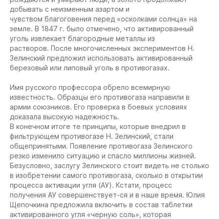
добывать с неизменным азартом и
чувством благоговения перед «осколками солнца» на
земле. В 1847 г. было отмечено, что активированный
уголь извлекает благородные металлы из
растворов. После многочисленных экспериментов Н.
Зелинский предложил использовать активированный
березовый или липовый уголь в противогазах.
Имя русского профессора обрело всемирную
известность. Образцы его противогаза направили в
армии союзников. Его проверка в боевых условиях
доказала высокую надежность.
В конечном итоге те принципы, которые внедрил в
фильтрующем противогазе Н. Зелинский, стали
общепринятыми. Появление противогаза Зелинского
резко изменило ситуацию и спасло миллионы жизней.
Безусловно, заслугу Зелинского стоит видеть не столько
в изобретении самого противогаза, сколько в открытии
процесса активации угля (АУ). Кстати, процесс
получения АУ совершенствует-ся и в наше время. Юлия
Щепочкина предложила включить в состав таблетки
активированного угля «черную соль», которая