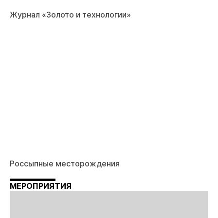
Журнал «Золото и технологии»
На сайте осуществляется обработка файлов
cookie
, необходимых для работы сайта, а
также для анализа сайта и улучшения
предоставляемых сервисов с
Россыпные месторождения
использованием метрической программы
Яндекс.Метрика. Продолжая использовать
сайт, вы даете
согласие
на использование
МЕРОПРИЯТИЯ
данных технологий.
Согласен