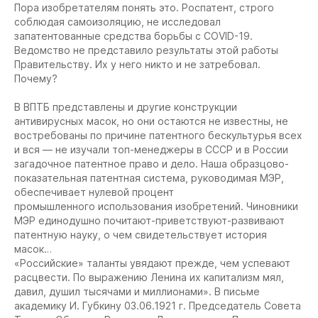
Пора изобретателям понять это. Роспатент, строго
соблюдая самоизоляцию, не исследовал
запатентованные средства борьбы с COVID-19.
Ведомство не представило результаты этой работы
Правительству. Их у него никто и не затребовал.
Почему?
В ВПТБ представлены и другие конструкции
антивирусных масок, но они остаются не известны, не
востребованы по причине патентного бескультурья всех
и вся — не изучали топ-менеджеры в СССР и в России
загадочное патентное право и дело. Наша образцово-
показательная патентная система, руководимая МЭР,
обеспечивает нулевой процент
промышленного использования изобретений. Чиновники
МЭР единодушно почитают-приветствуют-развивают
патентную науку, о чем свидетельствует история
масок…
«Российские» таланты увядают прежде, чем успевают
расцвести. По выражению Ленина их капитализм мял,
давил, душил тысячами и миллионами». В письме
академику И. Губкину 03.06.1921 г. Председатель Совета