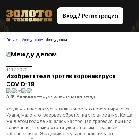
Вход / Регистрация
+7 (495) 221-76-32
bsv@zolteh.ru
Главная
Между делом
Между делом
Между делом
11.12.2020
Изобретатели против коронавируса
COVID-19
0
3913
0
1
А.Ф. Ренкель
— судэксперт-патентовед
Когда мы впервые услышали новости о новом вирусе из
Уханя, мало кто всерьез обратил на это внимание. Когда
же в этом городе началась настоящая трагедия, пришло
понимание, что мир столкнулся с новым страшным
заболеванием. Эпидемии регулярно выкашивают