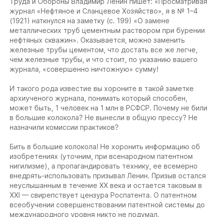
Труда и Обороны Владимир Ленин пишет: «Просматривая
журнал «Нефтяное и Сланцевое Хозяйство», я в № 1–4
(1921) наткнулся на заметку (с. 199) «О замене
металлических труб цементным раствором при бурении
нефтяных скважин». Оказывается, можно заменить
железные трубы цементом, что достать все же легче,
чем железные трубы, и что стоит, по указанию вашего
журнала, «совершенно ничтожную» сумму!
И такого рода известие вы хороните в такой заметке
архиученого журнала, понимать который способен,
может быть, 1 человек на 1 млн в РСФСР. Почему не били
в большие колокола? Не вынесли в общую прессу? Не
назначили комиссии практиков?
Бить в большие колокола! Не хоронить информацию об
изобретениях (уточним, при всенародном патентном
нигилизме), а пропагандировать технику, ее всемерно
внедрять-использовать призывал Ленин. Призыв остался
неуслышанным в течение ХХ века и остается таковым в
ХХI — свирепствует цензура Роспатента. О патентном
всеобучении совершенствовании патентной системы до
международного уровня никто не подумал.