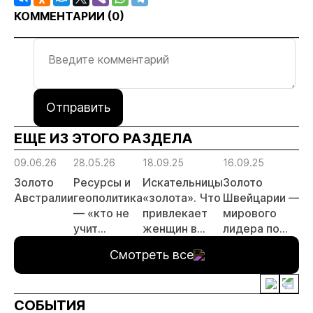
КОММЕНТАРИИ (
0
)
Отправить
ЕЩЕ ИЗ ЭТОГО РАЗДЕЛА
09.06.26
28.05.26
18.09.25
16.09.25
30
Золото
Ресурсы и
Искательницы
Золото
А
Австралии
геополитика
«золота». Что
Швейцарии —
з
— «кто не
привлекает
мирового
х
учит
женщин в
лидера по
п
историю,
геологию?
импорту и
Смотреть все
тот обречён
экспорту
повторять
драгоценного
её ошибки»
металла
СОБЫТИЯ