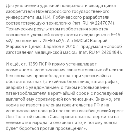
Для увеличения удельной поверхности оксида цинка
изобретатели Нижегородского государственного
университета им. Н.И. Лобачевского разработали
соответствующую технологию (пат. RU № 2247074).
Техническим результатом изобретения является
повышение удельной поверхности оксида цинка с 5–15
м2/г до величины 25–50 м2/г. А в МИСиС Валерий
Жариков и Денис Шарапов в 2010 г. придумали «Способ
изготовления медицинской маски» (пат. RU № 2426484).
И ещё, ст. 1359 ГК РФ прямо устанавливает
возможность использования запатентованных объектов
без согласия правообладателя «при чрезвычайных
обстоятельствах (стихийных бедствиях, катастрофах,
авариях) с уведомлением о таком использовании
патентообладателя в кратчайший срок и с последующей
выплатой ему соразмерной компенсации». Видимо, эта
норма не известна членам правительства РФ и на
использование новаций поставлен кладбищенский крест.
Лев Толстой писал: «Сила правительства держится на
невежестве народа, и оно знает это, и потому всегда
будет бороться против просвещения».