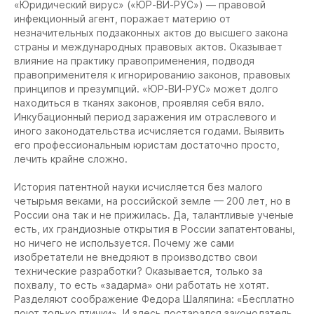
«Юридический вирус» («ЮР-ВИ-РУС») — правовой
инфекционный агент, поражает материю от
незначительных подзаконных актов до высшего закона
страны и международных правовых актов. Оказывает
влияние на практику правоприменения, подводя
правоприменителя к игнорированию законов, правовых
принципов и презумпций. «ЮР-ВИ-РУС» может долго
находиться в тканях законов, проявляя себя вяло.
Инкубационный период заражения им отраслевого и
иного законодательства исчисляется годами. Выявить
его профессиональным юристам достаточно просто,
лечить крайне сложно.
История патентной науки исчисляется без малого
четырьмя веками, на российской земле — 200 лет, но в
России она так и не прижилась. Да, талантливые ученые
есть, их грандиозные открытия в России запатентованы,
но ничего не используется. Почему же сами
изобретатели не внедряют в производство свои
технические разработки? Оказывается, только за
похвалу, то есть «задарма» они работать не хотят.
Разделяют соображение Федора Шаляпина: «Бесплатно
поют только птички». И здесь постарался законодатель,