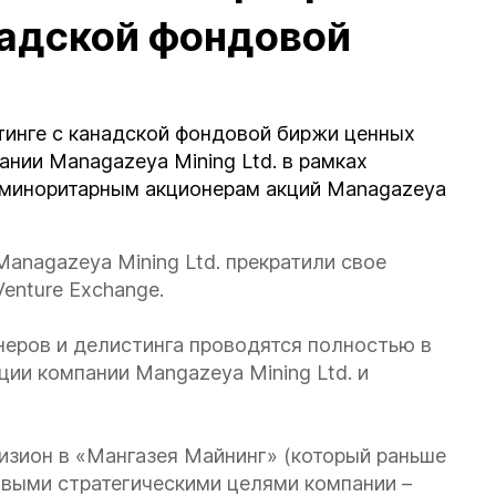
надской фондовой
тинге с канадской фондовой биржи ценных
нии Managazeya Mining Ltd. в рамках
 миноритарным акционерам акций Managazeya
anagazeya Mining Ltd. прекратили свое
enture Exchange.
неров и делистинга проводятся полностью в
ии компании Mangazeya Mining Ltd. и
изион в «Мангазея Майнинг» (который раньше
овыми стратегическими целями компании –