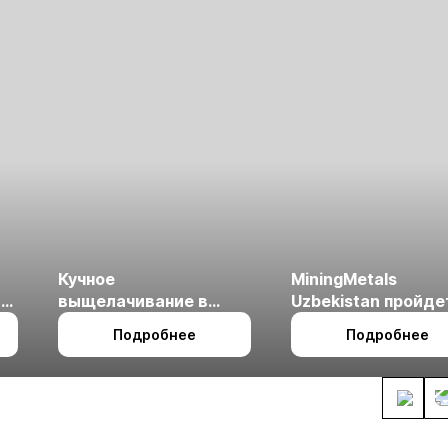
Кучное
MiningMetals
ые
выщелачивание в
Uzbekistan пройде
холодном климате
27 по 29 октября в 
Подробнее
Подробнее
Ташкент