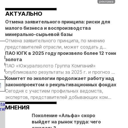
АКТУАЛЬНО
Отмена заявительного принципа: риски для
малого бизнеса и воспроизводства
минерально-сырьевой базы
Отмена заявительного принципа, по мнению
представителей отрасли, может создать д...
04.08.26
03.08.26
03.08.26
03.08.26
ПАО ЮГК в 2025 году произвело более 12 тонн
Кучное
Суды
Акции
ООО «МеК
золота
выщелачивание
взыскали с
«Полюса»
разработа
ПАО «Южуралзолото Группа Компаний»
в холодном
ООО
выросли
мобильной
опубликовало результаты за 2025 г. и прогноз ...
климате: итоги
«Чайдах»
более чем
золотоизв
Комитет по экологии продолжает работу над
ки
конференции в
8,78 млн
на 2% на
фабрики д
законопроектом о рекультивационных фондах
Хабаровске
рублей за
фоне
небольших
Сегодня с участием профильных ведомств,
незаконную
общего
месторож
экспертов, представителей добывающих ком...
добычу
подъема
МНЕНИЯ
золота в
российского
Якутии
рынка
Поколение «Альфа» скоро
выйдет на рынок труда: чего