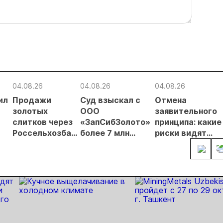
04.08.26
04.08.26
04.08.26
ил
Продажи
Суд взыскал с
Отмена
золотых
ООО
заявительного
слитков через
«ЗапСибЗолото»
принципа: какие
Россельхозбанк
более 7 млн
риски видят
чи
выросли на 31%
рублей за
золотодобытчи
в первом
нарушение
ких
полугодии
природоохранных
требований при
добыче золота