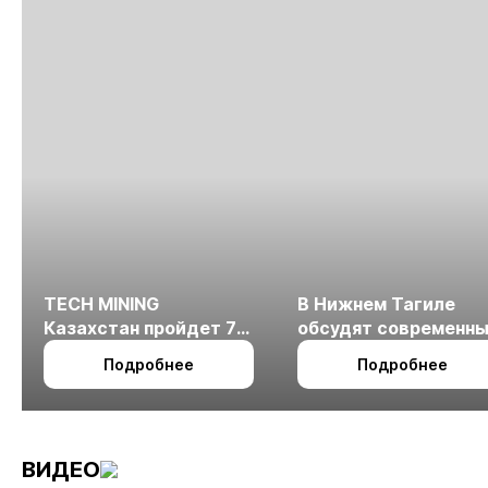
TECH MINING
В Нижнем Тагиле
Казахстан пройдет 7
обсудят современн
октября в Алматы
технологии
Подробнее
Подробнее
измельчения
минерального сырья
ВИДЕО