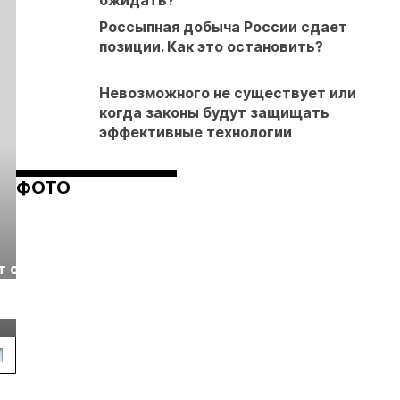
ожидать?
Россыпная добыча России сдает
позиции. Как это остановить?
Невозможного не существует или
когда законы будут защищать
эффективные технологии
ФОТО
Выставка «Рудник
Российская
т с
2026» пройдет в
отраслевая
г.
Екатеринбурге
энергетическая
Подробнее
Подробнее
конференция Р
2026