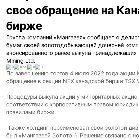
свое обращение на Ка
бирже
Группа компаний «Мангазея» сообщает о делис
бумаг своей золотодобывающей дочерней компа
анонсированного ранее выкупа принадлежащих
Mining Ltd.
0
1059
0
0
По завершению торгов 4 июля 2022 года акции M
обращение в секции NEX канадской биржи TSX V
Процедуры выкупа акций у миноритарных акцио
соответствии с корпоративным правом юрисдикц
правилами биржи.
Также холдинг переименовал свой золотой див
был «Мангазеей Золото»). Решение связано с н