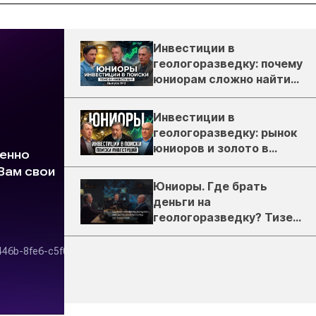
Инвестиции в
геологоразведку: почему
юниорам сложно найти
деньги
Инвестиции в
геологоразведку: рынок
юниоров и золото в
России
Юниоры. Где брать
деньги на
геологоразведку? Тизер
подкаста ЗиТ №1