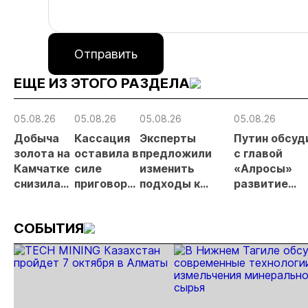
Отправить
ЕЩЕ ИЗ ЭТОГО РАЗДЕЛА
05.08.26
05.08.26
05.08.26
05.08.26
Добыча
Кассация
Эксперты
Путин обсуд
золота на
оставила в
предложили
с главой
Камчатке
силе
изменить
«Алросы»
снизилась
приговор
подходы к
развитие
на 20,3% в
по делу о
регулированию
золотодобы
первом
незаконной
россыпной
и
СОБЫТИЯ
полугодии
добыче 43
золотодобычи
энергетичес
кг золота и
на фоне
проектов в
серебра на
реформы
Якутии
Урале
лицензирования