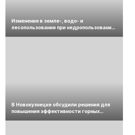
Изменения в земле-, водо- и
лесопользовании при недропользовании
обсудят на семинаре «ПравоТЭК»
В Новокузнецке обсудили решения для
повышения эффективности горных
предприятий