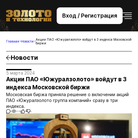
Вход / Регистрация
+7 (495) 221-76-32
bsv@zolteh.ru
Акции ПАО «Южуралзолото» войдут в 3 индекса Московской
Главная
Новости
биржи
Новости
5 марта 2024
Акции ПАО «Южуралзолото» войдут в 3
индекса Московской биржи
Московская биржа приняла решение о включении акций
ПАО «Южуралзолото группа компаний» сразу в три
индекса.
0
1076
0
0