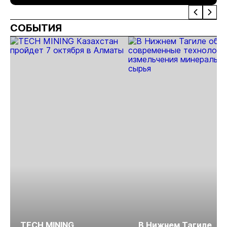
Московской
долларах,
бирже
юанях, а 
СОБЫТИЯ
второй
допвыпус
бондов в
долларах
TECH MINING
В Нижнем Тагиле