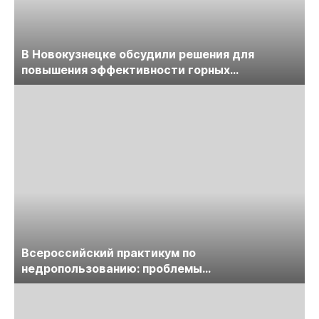
В Новокузнецке обсудили решения для
повышения эффективности горных
предприятий
Всероссийский практикум по
недропользованию: проблемы
лицензирования, цифровизации, экспертизы
пройдет в начале июля