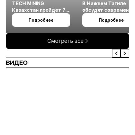
TECH MINING
В Нижнем Тагиле
Казахстан пройдет 7
обсудят современн
октября в Алматы
технологии
Подробнее
Подробнее
измельчения
минерального сырья
Смотреть все
ВИДЕО