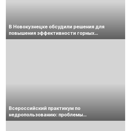
В Новокузнецке обсудили решения для
повышения эффективности горных
предприятий
Всероссийский практикум по
недропользованию: проблемы
лицензирования, цифровизации, экспертизы
пройдет в начале июля