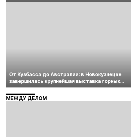
лицензирования, цифровизации, экспертизы
пройдет в начале июля
От Кузбасса до Австралии: в Новокузнецке
завершилась крупнейшая выставка горных
технологий «Недра России. Уголь России и
Майнинг»
МЕЖДУ ДЕЛОМ