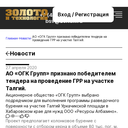
Вход / Регистрация
+7 (495) 221-76-32
bsv@zolteh.ru
АО «ОГК Групп» признано победителем тендера на
Главная
Новости
проведение ГРР на участке Талгий.
Новости
27 апреля 2020
АО «ОГК Групп» признано победителем
тендера на проведение ГРР на участке
Талгий.
Акционерное общество «ОГК Групп» выбрано
подрядчиком для выполнения программы разведочного
бурения на участке Талгий Уркачикской площади в
Хабаровском крае для нужд ООО «Ресурсы Албазино».
0
4855
0
0
Проект предполагает колонковое бурение с
поверхности с отбором керна в объеме 80 тыс. пог. м.