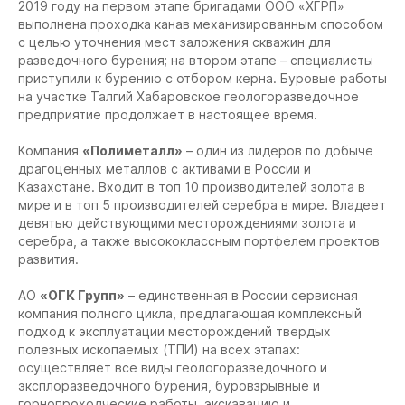
2019 году на первом этапе бригадами ООО «ХГРП»
выполнена проходка канав механизированным способом
с целью уточнения мест заложения скважин для
разведочного бурения; на втором этапе – специалисты
приступили к бурению с отбором керна. Буровые работы
на участке Талгий Хабаровское геологоразведочное
предприятие продолжает в настоящее время.
Компания
«Полиметалл»
– один из лидеров по добыче
драгоценных металлов с активами в России и
Казахстане. Входит в топ 10 производителей золота в
мире и в топ 5 производителей серебра в мире. Владеет
девятью действующими месторождениями золота и
серебра, а также высококлассным портфелем проектов
развития.
АО
«ОГК Групп»
– единственная в России сервисная
компания полного цикла, предлагающая комплексный
подход к эксплуатации месторождений твердых
полезных ископаемых (ТПИ) на всех этапах:
осуществляет все виды геологоразведочного и
эксплоразведочного бурения, буровзрывные и
горнопроходческие работы, экскавацию и