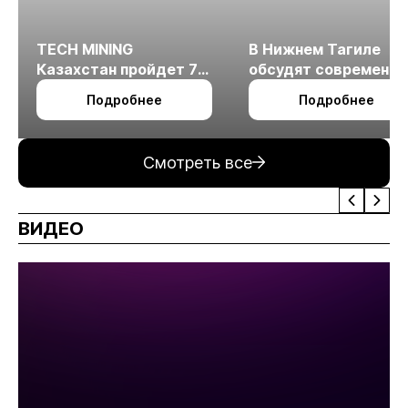
TECH MINING
В Нижнем Тагиле
Казахстан пройдет 7
обсудят современн
октября в Алматы
технологии
Подробнее
Подробнее
измельчения
минерального сырья
Смотреть все
ВИДЕО