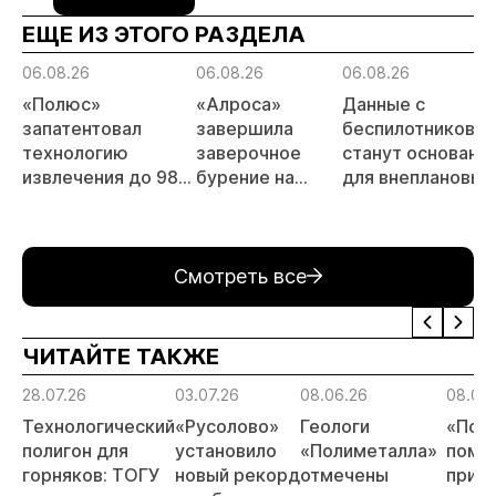
ЕЩЕ ИЗ ЭТОГО РАЗДЕЛА
06.08.26
06.08.26
06.08.26
«Полюс»
«Алроса»
Данные с
запатентовал
завершила
беспилотников
технологию
заверочное
станут основани
извлечения до 98%
бурение на
для внеплановых
золота из
золоторудном
проверок
металлургического
месторождении
недропользоват
шлака
Дегдекан
Смотреть все
ЧИТАЙТЕ ТАКЖЕ
28.07.26
03.07.26
08.06.26
08.06
Технологический
«Русолово»
Геологи
«Пол
полигон для
установило
«Полиметалла»
помо
горняков: ТОГУ
новый рекорд
отмечены
приве