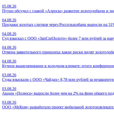
05.08.26
Путин обсудил с главой «Алросы» развитие золотодобычи и эн
04.08.26
Продажи золотых слитков через Россельхозбанк выросли на 31
04.08.26
Суд взыскал с ООО «ЗапСибЗолото» более 7 млн рублей за на
04.08.26
Отмена заявительного принципа: какие риски видят золотодо
04.08.26
Кучное выщелачивание в холодном климате: итоги конференци
03.08.26
Суды взыскали с ООО «Чайдах» 8,78 млн рублей за незаконную
03.08.26
Акции «Полюса» выросли более чем на 2% на фоне общего под
03.08.26
ООО «МеКом» разработало проект мобильной золотоизвлекате