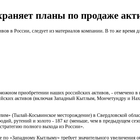
храняет планы по продаже акт
тивов в России, следует из материалов компании. В то же время
зможном приобретении наших российских активов, - отмечено в 
ийских активов (включая Западный Кытлым, Мончетундру и Нах
ытлим» (Тылай-Косьвинское месторождение) в Свердловской обл
родий, рутений и золото - 187 кг (меньше, чем в предыдущем се
 стратегию полного выхода из России».
ие по «Западному Кытлыму» требует значительного увеличения о