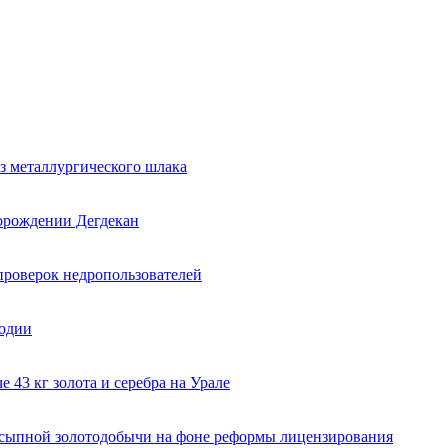
з металлургического шлака
торождении Дегдекан
проверок недропользователей
годии
 43 кг золота и серебра на Урале
ссыпной золотодобычи на фоне реформы лицензирования