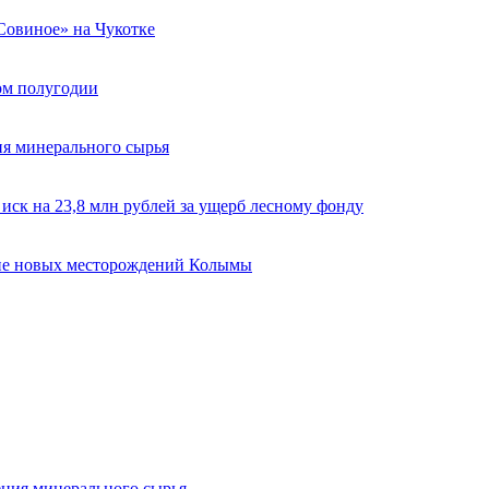
«Совиное» на Чукотке
вом полугодии
ия минерального сырья
ск на 23,8 млн рублей за ущерб лесному фонду
ие новых месторождений Колымы