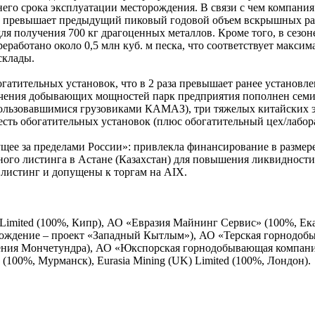
него срока эксплуатации месторождения. В связи с чем компани
ое превышает предыдущий пиковый годовой объем вскрышных рабо
для получения 700 кг драгоценных металлов. Кроме того, в сезо
аботано около 0,5 млн куб. м песка, что соответствует максим
склады.
атительных установок, что в 2 раза превышает ранее установл
еличения добывающих мощностей парк предприятия пополнен се
спользовавшимися грузовиками КАМАЗ), три тяжелых китайских 
сть обогатительных установок (плюс обогатительный цех/лаборат
ущее за пределами России»: привлекла финансирование в размер
го листинга в Астане (Казахстан) для повышения ликвидности ак
в листинг и допущены к торгам на AIX.
num Limited (100%, Кипр), АО «Евразия Майнинг Сервис» (100%, 
рождение – проект «Западный Кытлым»), АО «Терская горнодоб
ения Мончетундра), АО «Юкспорская горнодобывающая компан
00%, Мурманск), Eurasia Mining (UK) Limited (100%, Лондон).