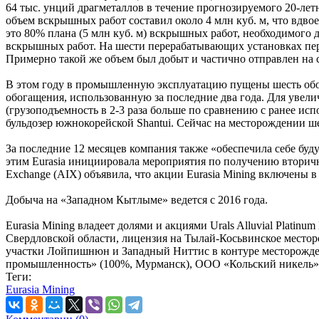
64 тыс. унций драгметаллов в течение прогнозируемого 20-лет
объем вскрышных работ составил около 4 млн куб. м, что вдв
это 80% плана (5 млн куб. м) вскрышных работ, необходимого 
вскрышных работ. На шести перерабатывающих установках перер
Примерно такой же объем был добыт и частично отправлен на 
В этом году в промышленную эксплуатацию пущены шесть обог
обогащения, использованную за последние два года. Для ув
(грузоподъемность в 2-3 раза больше по сравнению с ранее и
бульдозер южнокорейской Shantui. Сейчас на месторождении ше
За последние 12 месяцев компания также «обеспечила себе буд
этим Eurasia инициировала мероприятия по получению вторично
Exchange (AIX) объявила, что акции Eurasia Mining включены 
Добыча на «Западном Кытлыме» ведется с 2016 года.
Eurasia Mining владеет долями и акциями Urals Alluvial Plati
Свердловской области, лицензия на Тылай-Косьвинское место
участки Лойпишнюн и Западный Ниттис в контуре месторожд
промышленность» (100%, Мурманск), ООО «Кольский никель» (1
Теги:
Eurasia Mining