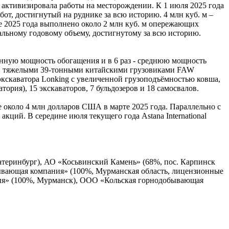
я активизировала работы на месторождении. К 1 июля 2025 года
т, достигнутый на руднике за всю историю. 4 млн куб. м –
не 2025 года выполнено около 2 млн куб. м опережающих
альному годовому объему, достигнутому за всю историю.
енную мощность обогащения и в 6 раз - среднюю мощность
ми тяжелыми 39-тонными китайскими грузовиками FAW
экскаватора Lonking с увеличенной грузоподъёмностью ковша,
ория), 15 экскаваторов, 7 бульдозеров и 18 самосвалов.
е около 4 млн долларов США в марте 2025 года. Параллельно с
ций. В середине июля текущего года Astana International
Екатеринбург), АО «Косьвинский Камень» (68%, пос. Карпинск
ывающая компания» (100%, Мурманская область, лицензионные
ия» (100%, Мурманск), ООО «Кольская горнодобывающая