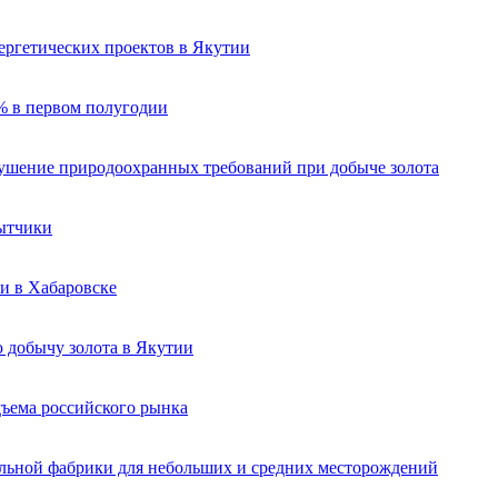
ергетических проектов в Якутии
% в первом полугодии
рушение природоохранных требований при добыче золота
бытчики
и в Хабаровске
 добычу золота в Якутии
ъема российского рынка
льной фабрики для небольших и средних месторождений