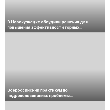
В Новокузнецке обсудили решения для
повышения эффективности горных
предприятий
Всероссийский практикум по
недропользованию: проблемы
лицензирования, цифровизации, экспертизы
пройдет в начале июля