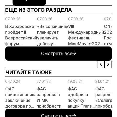
ЕЩЕ ИЗ ЭТОГО РАЗДЕЛА
07.08.26
07.08.26
07.08.26
07.08.
В Хабаровске
«Высочайший»
VIII
С 1 с
пройдет II
планирует
Международный
2026 
Всероссийский
увеличить
фестиваль
Росси
форум
добычу
MineMovie-2026
отмен
«Россыпное
золота до 10
открыл прием
заяви
Смотреть все
золото
тонн в 2026
заявок
принц
России»
году
россы
отрас
ЧИТАЙТЕ ТАКЖЕ
риски
прогн
04.10.24
27.01.22
19.05.21
21.04.21
МСБ
ФАС
ФАС
ФАС
ФАС
приостановила
разрешила
одобрила
разрешил
заключение
УГМК
покупку
«Селигда
договора по
приобрести
акций Trans-
приобрес
россыпи
компанию
Siberian Gold
70% ООО
Смотреть все