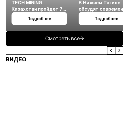
TECH MINING
В Нижнем Тагиле
Казахстан пройдет 7
обсудят современн
октября в Алматы
технологии
Подробнее
Подробнее
измельчения
минерального сырья
Смотреть все
ВИДЕО