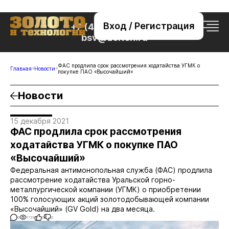
Вход / Регистрация
+7 (495) 221-76-32
bsv@zolteh.ru
ФАС продлила срок рассмотрения ходатайства УГМК о
Главная
Новости
покупке ПАО «Высочайший»
Новости
15 декабря 2021
ФАС продлила срок рассмотрения
ходатайства УГМК о покупке ПАО
«Высочайший»
Федеральная антимонопольная служба (ФАС) продлила
рассмотрение ходатайства Уральской горно-
металлургической компании (УГМК) о приобретении
100% голосующих акций золотодобывающей компании
«Высочайший» (GV Gold) на два месяца.
0
1738
0
0