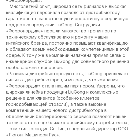
«Ферронордик».
Многолетний опыт, широкая сеть филиалов и высокая
квалификация персонала позволяют дистрибьютору
гарантировать качественную и оперативную сервисную
поддержку продукции LiuGong. Сотрудники
«Ферронордика» прошли множество тренингов по
техническому обслуживанию и ремонту машин
китайского бренда, постоянно повышают квалификацию
и обладают всеми необходимыми компетенциями в этой
сфере. К тому же в компании налажена прямая связь с
инженерной службой LiuGong для совместного решения
особо сложных вопросов.
«Развивая дистрибьюторскую сеть, LiuGong привлекает
сильных дистрибьюторов, и мы рады, что компания
«Ферронордик» стала нашим партнером. Уверены, что
широкая линейка продукции LiuGong и комплексные
решение для клиентов (особенно клиентов
горнодобывающей отрасли), а также высокие
компетенции нашего нового дистрибьютора в
обеспечении бесперебойного сервиса позволят нашей
технике стать еще ближе к российскому потребителю»,
– отметил господин Се Тин, генеральный директор ООО
«Люгонг Машинери Рус».