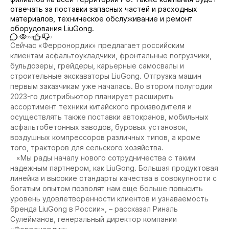
отвечать за поставки запасных частей и расходных
материалов, техническое обслуживание и ремонт
оборудования LiuGong.
0
863
0
0
Сейчас «Ферронордик» предлагает российским
клиентам асфальтоукладчики, фронтальные погрузчики,
бульдозеры, грейдеры, карьерные самосвалы и
строительные экскаваторы LiuGong. Отгрузка машин
первым заказчикам уже началась. Во втором полугодии
2023-го дистрибьютор планирует расширить
ассортимент техники китайского производителя и
осуществлять также поставки автокранов, мобильных
асфальтобетонных заводов, буровых установок,
воздушных компрессоров различных типов, а кроме
того, тракторов для сельского хозяйства.
«Мы рады началу нового сотрудничества с таким
надежным партнером, как LiuGong. Большая продуктовая
линейка и высокие стандарты качества в совокупности с
богатым опытом позволят нам еще больше повысить
уровень удовлетворенности клиентов и узнаваемость
бренда LiuGong в России», – рассказал Риналь
Сулейманов, генеральный директор компании