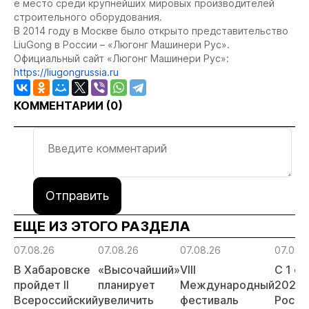
е место среди крупнейших мировых производителей
строительного оборудования.
В 2014 году в Москве было открыто представительство
LiuGong в России – «Люгонг Машинери Рус».
Официальный сайт «Люгонг Машинери Рус»:
https://liugongrussia.ru
КОММЕНТАРИИ (
0
)
Отправить
ЕЩЕ ИЗ ЭТОГО РАЗДЕЛА
07.08.26
07.08.26
07.08.26
07.08.
В Хабаровске
«Высочайший»
VIII
С 1 с
пройдет II
планирует
Международный
2026 
Всероссийский
увеличить
фестиваль
Росси