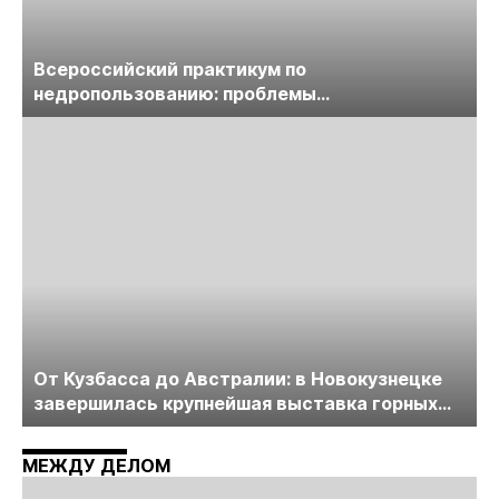
Всероссийский практикум по
недропользованию: проблемы
лицензирования, цифровизации, экспертизы
пройдет в начале июля
От Кузбасса до Австралии: в Новокузнецке
завершилась крупнейшая выставка горных
технологий «Недра России. Уголь России и
Майнинг»
МЕЖДУ ДЕЛОМ