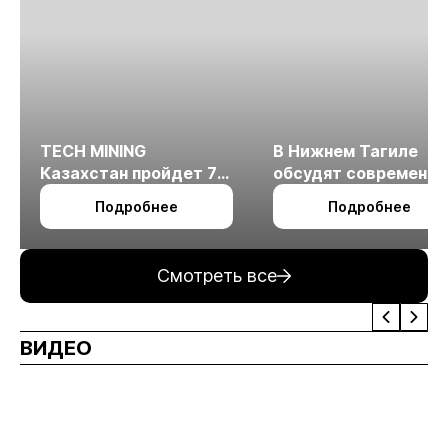
TECH MINING
В Нижнем Тагиле
Казахстан пройдет 7
обсудят современн
октября в Алматы
технологии
Подробнее
Подробнее
измельчения
минерального сырья
Смотреть все
ВИДЕО