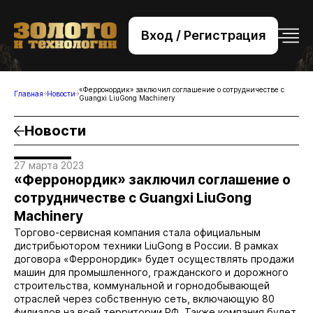
Вход / Регистрация
+7 (495) 221-76-32
bsv@zolteh.ru
«Ферронордик» заключил соглашение о сотрудничестве с
Главная
Новости
Guangxi LiuGong Machinery
Новости
27 марта 2023
«Ферронордик» заключил соглашение о
сотрудничестве с Guangxi LiuGong
Machinery
Торгово-сервисная компания стала официальным
дистрибьютором техники LiuGong в России. В рамках
договора «Ферронордик» будет осуществлять продажи
машин для промышленного, гражданского и дорожного
строительства, коммунальной и горнодобывающей
отраслей через собственную сеть, включающую 80
филиалов на всей территории РФ. Также компания будет