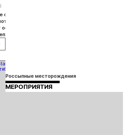
6
05.08.26
05.08.26
05.08.26
е с
Добыча
Кассация
Эксперты
лотников
золота на
оставила в
предложили
т основанием
Камчатке
силе
изменить
неплановых
снизилась
приговор
подходы к
рок
на 20,3% в
по делу о
регулированию
пользователей
первом
незаконной
россыпной
полугодии
добыче 43
золотодобычи
кг золота и
на фоне
серебра на
реформы
Урале
лицензирования
Россыпные месторождения
МЕРОПРИЯТИЯ