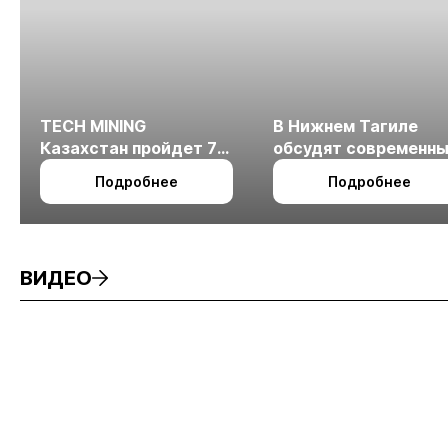
TECH MINING
В Нижнем Тагиле
Казахстан пройдет 7
обсудят современн
октября в Алматы
технологии
Подробнее
Подробнее
измельчения
минерального сырья
ВИДЕО