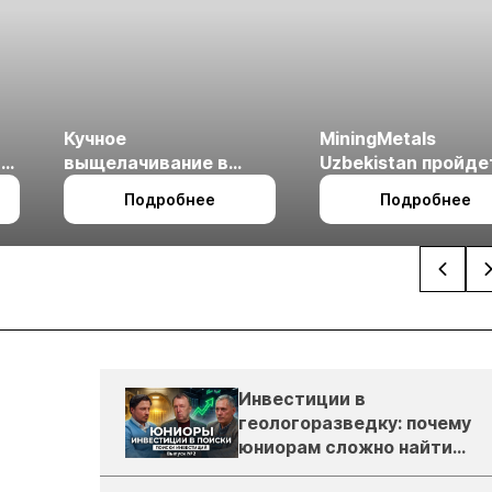
Кучное
MiningMetals
ые
выщелачивание в
Uzbekistan пройде
холодном климате
27 по 29 октября в 
Подробнее
Подробнее
Ташкент
Инвестиции в
геологоразведку: почему
юниорам сложно найти
деньги