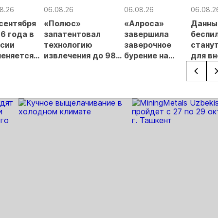
8.26
06.08.26
06.08.26
06.08.2
 сентября
«Полюс»
«Алроса»
Данны
6 года в
запатентовал
завершила
беспи
сии
технологию
заверочное
стану
еняется
извлечения до 98%
бурение на
для в
вительный
золота из
золоторудном
прове
нцип на
металлургического
месторождении
недро
сыпи:
шлака
Дегдекан
раслевые
ки и
гнозы для
Б