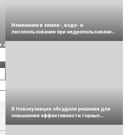
Изменения в земле-, водо- и
лесопользовании при недропользовании
Выставка «Рудник
Российская
обсудят на семинаре «ПравоТЭК»
т с
2026» пройдет в
отраслевая
г.
Екатеринбурге
энергетическая
Подробнее
Подробнее
конференция Р
2026
В Новокузнецке обсудили решения для
повышения эффективности горных
предприятий