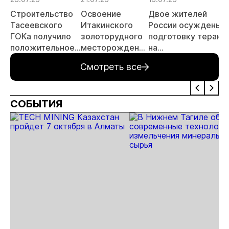
МСБ
Строительство
Освоение
Двое жителей
Тасеевского
Итакинского
России осуждены з
ГОКа получило
золоторудного
подготовку теракт
положительное
месторождения
на
заключение
в Забайкалье
золотодобывающе
Смотреть все
государственной
выходит на
предприятии в
экологической
новый этап
Забайкалье
экспертизы
СОБЫТИЯ