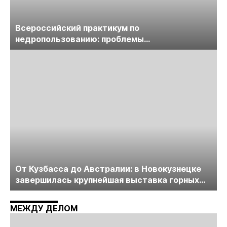
Всероссийский практикум по
недропользованию: проблемы
лицензирования, цифровизации, экспертизы
пройдет в начале июля
От Кузбасса до Австралии: в Новокузнецке
завершилась крупнейшая выставка горных
технологий «Недра России. Уголь России и
Майнинг»
МЕЖДУ ДЕЛОМ