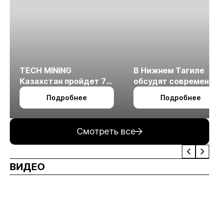
TECH MINING
В Нижнем Тагиле
Казахстан пройдет 7
обсудят современн
октября в Алматы
технологии
Подробнее
Подробнее
измельчения
минерального сырья
Смотреть все
ВИДЕО