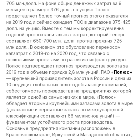
705 млн.долл. На фоне общих денежных затрат за 9
месяцев в размере 376 долл. на унцию Полюс
представляет более точный прогноз этого показателя
на 2019 год и сейчас ожидает ТСС в диапазоне 375-425
долл. на унцию. Вместе с тем мы корректируем вниз
годовой прогноз капитальных затрат, который теперь
составляет 650-700 млн. долл. против прежних 725
млн.долл.. В основном это обусловлено переносом
капзатрат с 2019-го на 2020 год, что связано с
несколькими проектами по развитию инфраструктуры.
Полюс подтверждает прогноз производства золота за
2019 год в объеме порядка 2,8 млн унций.
ПАО «
Полюс»
— крупнейший производитель золота в России и одна из
10 ведущих глобальных золотодобывающих компаний,
себестоимость производства на предприятиях которой
является одной из самых низких в мире.
«Полюс»
обладает вторыми крупнейшими запасами золота в мире
(доказанные и вероятные запасы по международной
классификации составляют 68 миллионов унций) —
фундаментом устойчивого роста производства.
Основные предприятия компании расположены в
Красноярском крае, Иркутской и Магаданской областях,