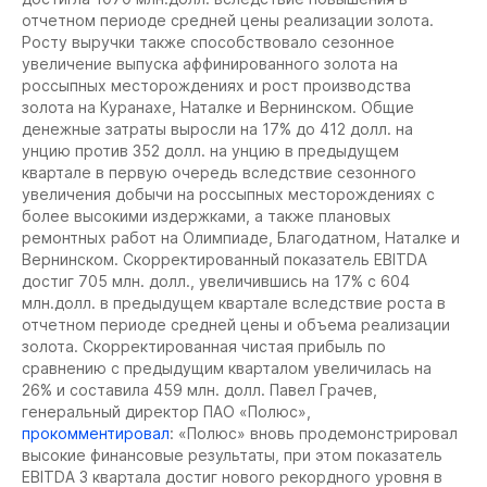
отчетном периоде средней цены реализации золота.
Росту выручки также способствовало сезонное
увеличение выпуска аффинированного золота на
россыпных месторождениях и рост производства
золота на Куранахе, Наталке и Вернинском. Общие
денежные затраты выросли на 17% до 412 долл. на
унцию против 352 долл. на унцию в предыдущем
квартале в первую очередь вследствие сезонного
увеличения добычи на россыпных месторождениях с
более высокими издержками, а также плановых
ремонтных работ на Олимпиаде, Благодатном, Наталке и
Вернинском. Скорректированный показатель EBITDA
достиг 705 млн. долл., увеличившись на 17% с 604
млн.долл. в предыдущем квартале вследствие роста в
отчетном периоде средней цены и объема реализации
золота. Скорректированная чистая прибыль по
сравнению с предыдущим кварталом увеличилась на
26% и составила 459 млн. долл. Павел Грачев,
генеральный директор ПАО «Полюс»,
прокомментировал
: «Полюс» вновь продемонстрировал
высокие финансовые результаты, при этом показатель
EBITDA 3 квартала достиг нового рекордного уровня в