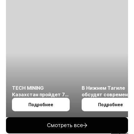
TECH MINING
В Нижнем Тагиле
Казахстан пройдет 7
обсудят современн
октября в Алматы
технологии
Подробнее
Подробнее
измельчения
минерального сырья
Смотреть все