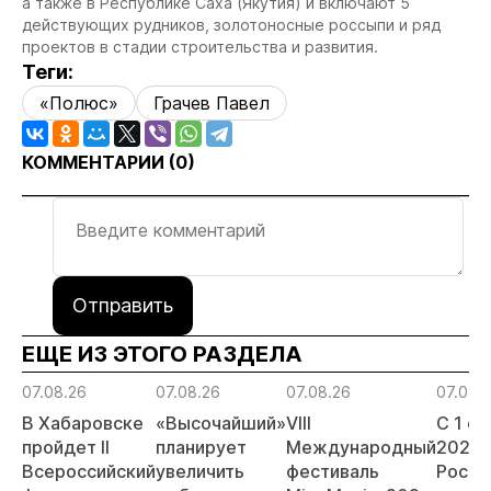
а также в Республике Саха (Якутия) и включают 5
действующих рудников, золотоносные россыпи и ряд
проектов в стадии строительства и развития.
Теги:
«Полюс»
Грачев Павел
КОММЕНТАРИИ (
0
)
Отправить
ЕЩЕ ИЗ ЭТОГО РАЗДЕЛА
07.08.26
07.08.26
07.08.26
07.08.
В Хабаровске
«Высочайший»
VIII
С 1 с
пройдет II
планирует
Международный
2026 
Всероссийский
увеличить
фестиваль
Росси