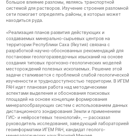
большое влияние разломы, являясь транспортной
системой для растворов. Изучение строения разломной
сети помогает определять районы, в которых может
находиться руда.
«Реализация планов развития действующих и
создаваемых минерально-сырьевых центров на
территории Республики Саха (Якутия) связана с
разработкой научно-обоснованных рекомендаций для
постановки геологоразведочных изысканий на основе
создания типовых прогнозно-геологических моделей
месторождений полезных ископаемых. Решение этой
задачи сталкивается с проблемой слабой геологической
изученности и труднодоступностью территории. В ИГЕМ
РАН идет плановая работа над методическими
аспектами выделения и обоснования поисковых
площадей на основе концепции формирования
минералообразующих систем с использованием данных
дистанционного зондирования Земли и применением
ГИС- и нейросетевых технологий», — рассказал
руководитель исследования, заведующий лабораторией
геоинформатики ИГЕМ РАН, кандидат геолого-
минералогических наук Василий Минаев.