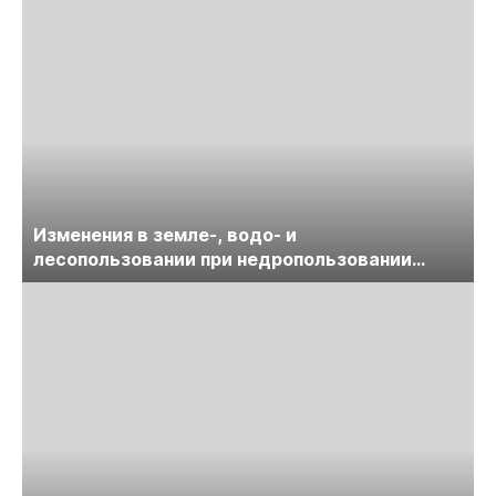
Изменения в земле-, водо- и
лесопользовании при недропользовании
обсудят на семинаре «ПравоТЭК»