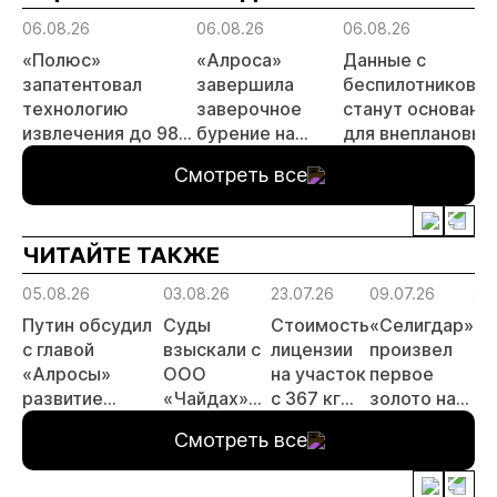
06.08.26
06.08.26
06.08.26
«Полюс»
«Алроса»
Данные с
запатентовал
завершила
беспилотников
технологию
заверочное
станут основани
извлечения до 98%
бурение на
для внеплановых
золота из
золоторудном
проверок
Смотреть все
металлургического
месторождении
недропользоват
шлака
Дегдекан
ЧИТАЙТЕ ТАКЖЕ
05.08.26
03.08.26
23.07.26
09.07.26
29
Путин обсудил
Суды
Стоимость
«Селигдар»
«С
с главой
взыскали с
лицензии
произвел
ра
«Алросы»
ООО
на участок
первое
те
развитие
«Чайдах»
с 367 кг
золото на
по
золотодобычи
8,78 млн
золота в
ЗИФ
ск
Смотреть все
и
рублей за
Якутии
«Хвойное»
хв
энергетических
незаконную
выросла
проектов в
добычу
почти в 50