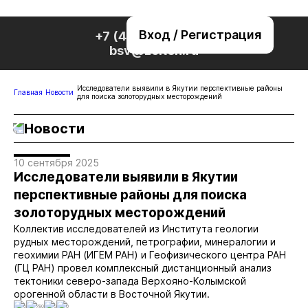
Вход / Регистрация
+7 (495) 221-76-32
bsv@zolteh.ru
Исследователи выявили в Якутии перспективные районы
Главная
Новости
для поиска золоторудных месторождений
Новости
10 сентября 2025
Исследователи выявили в Якутии
перспективные районы для поиска
золоторудных месторождений
Коллектив исследователей из Института геологии
рудных месторождений, петрографии, минералогии и
геохимии РАН (ИГЕМ РАН) и Геофизического центра РАН
(ГЦ РАН) провел комплексный дистанционный анализ
тектоники северо-запада Верхояно-Колымской
орогенной области в Восточной Якутии.
0
780
0
0