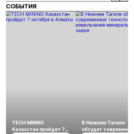
СОБЫТИЯ
Якутии
золота в
раз
Якутии
TECH MINING
В Нижнем Тагиле
Казахстан пройдет 7
обсудят современн