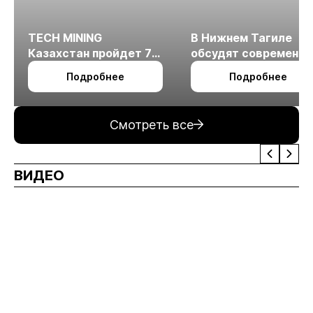
TECH MINING
В Нижнем Тагиле
Казахстан пройдет 7
обсудят современн
октября в Алматы
технологии
Подробнее
Подробнее
измельчения
минерального сырья
Смотреть все
ВИДЕО