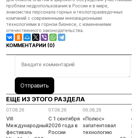
проблем недропользования в России и в мире,
знакомства персонала горных и геологоразведочных
компаний с современными инновационными
технологиями в горном бизнесе, с изменениями
отечественного законодательства.
КОММЕНТАРИИ (
0
)
Отправить
ЕЩЕ ИЗ ЭТОГО РАЗДЕЛА
07.08.26
07.08.26
06.08.26
06.
VIII
С 1 сентября
«Полюс»
«А
Международный
2026 года в
запатентовал
за
фестиваль
России
технологию
за