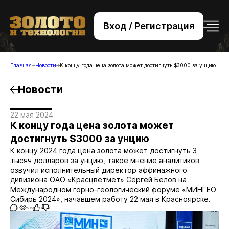
Вход / Регистрация
+7 (495) 221-76-32
bsv@zolteh.ru
Главная
Новости
К концу года цена золота может достигнуть $3000 за унцию
Новости
22 мая 2024
К концу года цена золота может
достигнуть $3000 за унцию
К концу 2024 года цена золота может достигнуть 3
тысяч долларов за унцию, такое мнение аналитиков
озвучил исполнительный директор аффинажного
дивизиона ОАО «Красцветмет» Сергей Белов на
Международном горно-геологический форуме «МИНГЕО
Сибирь 2024», начавшем работу 22 мая в Красноярске.
0
595
0
0