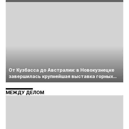
лицензирования, цифровизации, экспертизы
пройдет в начале июля
От Кузбасса до Австралии: в Новокузнецке
завершилась крупнейшая выставка горных
технологий «Недра России. Уголь России и
Майнинг»
МЕЖДУ ДЕЛОМ