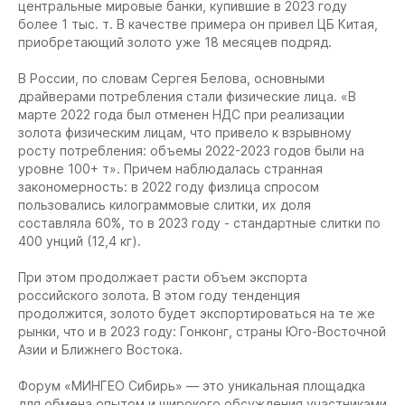
центральные мировые банки, купившие в 2023 году
более 1 тыс. т. В качестве примера он привел ЦБ Китая,
приобретающий золото уже 18 месяцев подряд.
В России, по словам Сергея Белова, основными
драйверами потребления стали физические лица. «В
марте 2022 года был отменен НДС при реализации
золота физическим лицам, что привело к взрывному
росту потребления: объемы 2022-2023 годов были на
уровне 100+ т». Причем наблюдалась странная
закономерность: в 2022 году физлица спросом
пользовались килограммовые слитки, их доля
составляла 60%, то в 2023 году - стандартные слитки по
400 унций (12,4 кг).
При этом продолжает расти объем экспорта
российского золота. В этом году тенденция
продолжится, золото будет экспортироваться на те же
рынки, что и в 2023 году: Гонконг, страны Юго-Восточной
Азии и Ближнего Востока.
Форум «МИНГЕО Сибирь» — это уникальная площадка
для обмена опытом и широкого обсуждения участниками