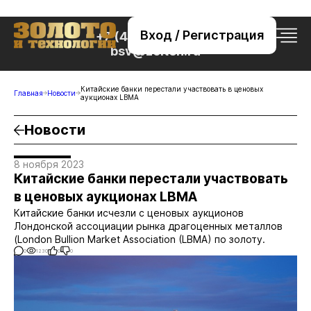
Вход / Регистрация
+7 (495) 221-76-32
bsv@zolteh.ru
Китайские банки перестали участвовать в ценовых
Главная
Новости
аукционах LBMA
Новости
8 ноября 2023
Китайские банки перестали участвовать
в ценовых аукционах LBMA
Китайские банки исчезли с ценовых аукционов
Лондонской ассоциации рынка драгоценных металлов
(London Bullion Market Association (LBMA) по золоту.
0
1230
0
0