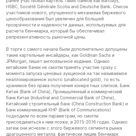
ранее участвовал картель таких банков как Barclays,
HSBC, Société Générale Scotia and Deutsche Bank. Список
участников нового, улучшенного механизма биржевого
ценообразования был увеличен для большей
прозрачности и надежности данных, используемых для
расчета бенчмарка, который бы обеспечивал
репрезентативность рыночной цены.
В торги с самого начала были дополнительно допущены
такие картельные инсайдеры, как Goldman Sachs и
JPMorgan, пишет англоязычное издание. Однако
китайские банки не смогли принять участие сразу с
момента запуска ценовых аукционов на так называемое
неаллокированное золото (unallocated gold), то есть
хранимое без права получения конкретных слитков. Банк
Китая (Bank of China), Промышленный и коммерческий
банк Китая (Industrial and Commercial Bank of China),
Китайский строительный банк (China Construction Bank) и
Банк коммуникаций КНР (Bank of Communications)
подходили по всем параметрам, но смогли
присоединиться к ним позже, в 2015-2016 годах. Однако
затем они исчезли с этого биржевого сегмента рынка
драгоценного металла, фактически лишив бенчмарк