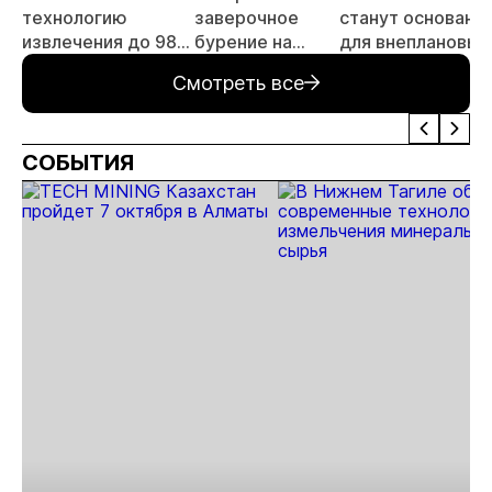
технологию
заверочное
станут основани
извлечения до 98%
бурение на
для внеплановых
золота из
золоторудном
проверок
Смотреть все
металлургического
месторождении
недропользоват
шлака
Дегдекан
СОБЫТИЯ