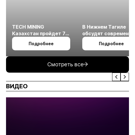
TECH MINING
В Нижнем Тагиле
Казахстан пройдет 7
обсудят современн
октября в Алматы
технологии
Подробнее
Подробнее
измельчения
минерального сырья
Смотреть все
ВИДЕО