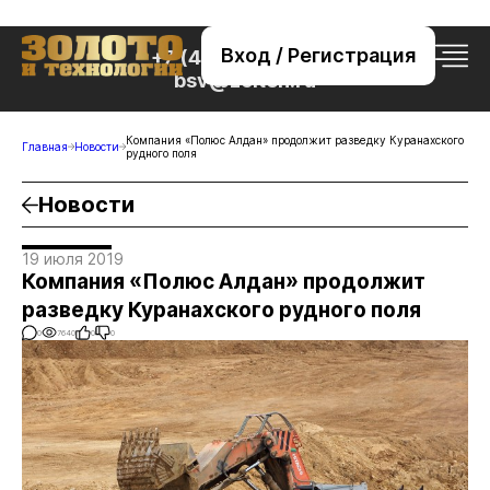
Вход / Регистрация
+7 (495) 221-76-32
bsv@zolteh.ru
Компания «Полюс Алдан» продолжит разведку Куранахского
Главная
Новости
рудного поля
Новости
19 июля 2019
Компания «Полюс Алдан» продолжит
разведку Куранахского рудного поля
0
7640
0
0