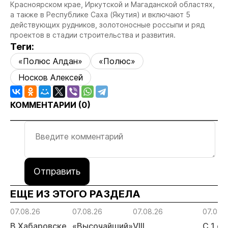
Красноярском крае, Иркутской и Магаданской областях,
а также в Республике Саха (Якутия) и включают 5
действующих рудников, золотоносные россыпи и ряд
проектов в стадии строительства и развития.
Теги:
«Полюс Алдан»
«Полюс»
Носков Алексей
КОММЕНТАРИИ (
0
)
Отправить
ЕЩЕ ИЗ ЭТОГО РАЗДЕЛА
07.08.26
07.08.26
07.08.26
07.08.
В Хабаровске
«Высочайший»
VIII
С 1 с