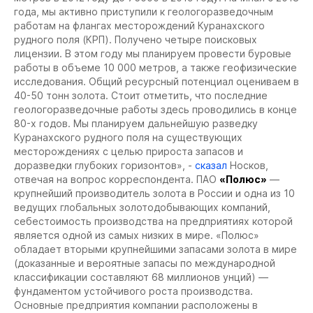
года, мы активно приступили к геологоразведочным
работам на флангах месторождений Куранахского
рудного поля (КРП). Получено четыре поисковых
лицензии. В этом году мы планируем провести буровые
работы в объеме 10 000 метров, а также геофизические
исследования. Общий ресурсный потенциал оцениваем в
40-50 тонн золота. Стоит отметить, что последние
геологоразведочные работы здесь проводились в конце
80-х годов. Мы планируем дальнейшую разведку
Куранахского рудного поля на существующих
месторождениях с целью прироста запасов и
доразведки глубоких горизонтов», -
сказал
Носков,
отвечая на вопрос корреспондента.
ПАО
«Полюс»
—
крупнейший производитель золота в России и одна из 10
ведущих глобальных золотодобывающих компаний,
себестоимость производства на предприятиях которой
является одной из самых низких в мире.
«Полюс»
обладает вторыми крупнейшими запасами золота в мире
(доказанные и вероятные запасы по международной
классификации составляют 68 миллионов унций) —
фундаментом устойчивого роста производства.
Основные предприятия компании расположены в