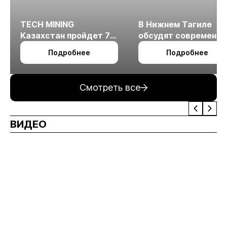
TECH MINING
В Нижнем Тагиле
Казахстан пройдет 7
обсудят современн
октября в Алматы
технологии
Подробнее
Подробнее
измельчения
минерального сырья
Смотреть все
ВИДЕО