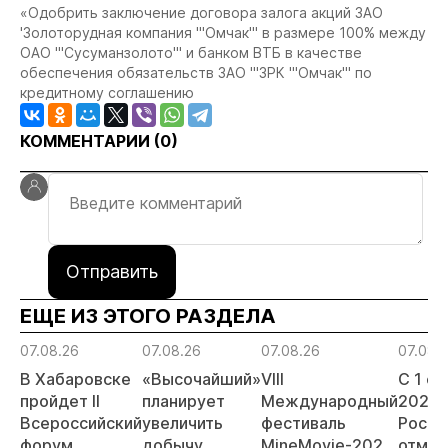
«Одобрить заключение договора залога акций ЗАО
'Золоторудная компания '"Омчак'" в размере 100% между
ОАО '"Сусуманзолото'" и банком ВТБ
в качестве
обеспечения обязательств ЗАО '"ЗРК '"Омчак'" по
кредитному соглашению
КОММЕНТАРИИ (
0
)
Отправить
ЕЩЕ ИЗ ЭТОГО РАЗДЕЛА
07.08.26
07.08.26
07.08.26
07.08.
В Хабаровске
«Высочайший»
VIII
С 1 с
пройдет II
планирует
Международный
2026 
Всероссийский
увеличить
фестиваль
Росси
форум
добычу
MineMovie-2026
отмен