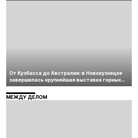
лицензирования, цифровизации, экспертизы
пройдет в начале июля
От Кузбасса до Австралии: в Новокузнецке
завершилась крупнейшая выставка горных
технологий «Недра России. Уголь России и
Майнинг»
МЕЖДУ ДЕЛОМ