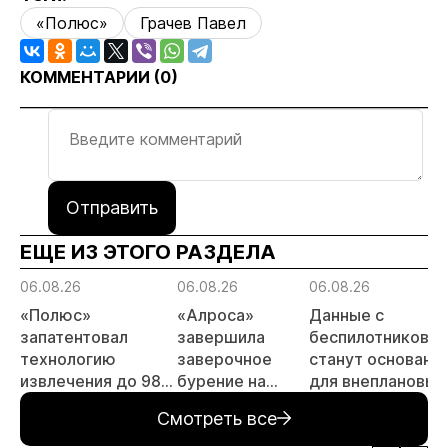
«Полюс»
Грачев Павел
КОММЕНТАРИИ (
0
)
Отправить
ЕЩЕ ИЗ ЭТОГО РАЗДЕЛА
06.08.26
06.08.26
06.08.26
«Полюс»
«Алроса»
Данные с
запатентовал
завершила
беспилотников
технологию
заверочное
станут основани
извлечения до 98%
бурение на
для внеплановых
золота из
золоторудном
проверок
Смотреть все
металлургического
месторождении
недропользоват
шлака
Дегдекан