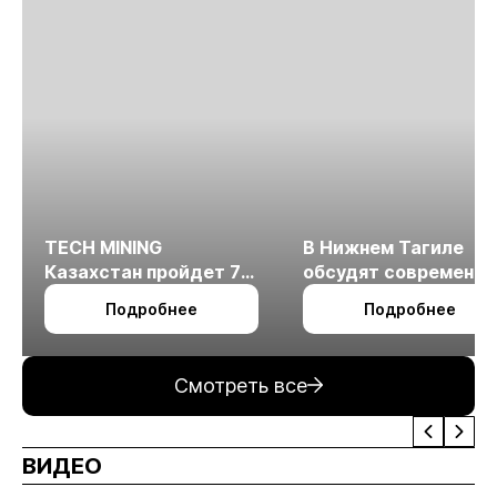
TECH MINING
В Нижнем Тагиле
Казахстан пройдет 7
обсудят современн
октября в Алматы
технологии
Подробнее
Подробнее
измельчения
минерального сырья
Смотреть все
ВИДЕО