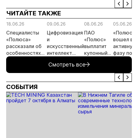
ЧИТАЙТЕ ТАКЖЕ
18.06.26
09.06.26
08.06.26
05.06.26
Специалисты
Цифровизация
ПАО
«Полюс»
«Полюса»
и
«Полюс»
вошел в
рассказали об
искусственный
выплатит
активную
особенностях
интеллект
купонный
фазу по
буровзрывных
важнейшие
доход по
освоению
Смотреть все
работ на
темы
облигациям
«Сухого
месторождении
отраслевой
Лога»
Сухой лог
конференции в
СОБЫТИЯ
Красноярске