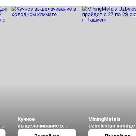
бирже
продаже
продаже
государственного
бумаг ЮГК
пакета акций ЮГК
Кучное
MiningMetals
ые
выщелачивание в
Uzbekistan пройде
холодном климате
27 по 29 октября в 
Подробнее
Подробнее