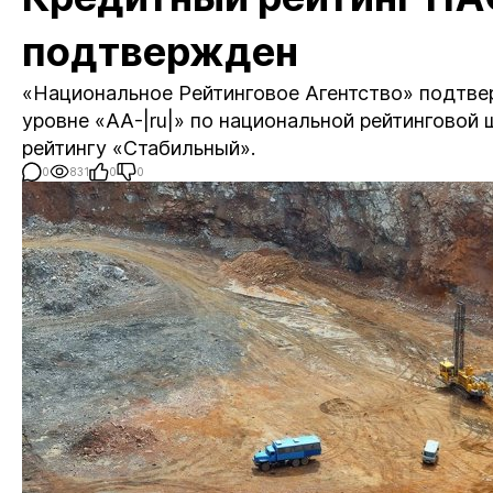
подтвержден
«Национальное Рейтинговое Агентство» подтве
уровне «АА-|ru|» по национальной рейтинговой
рейтингу «Стабильный».
0
831
0
0