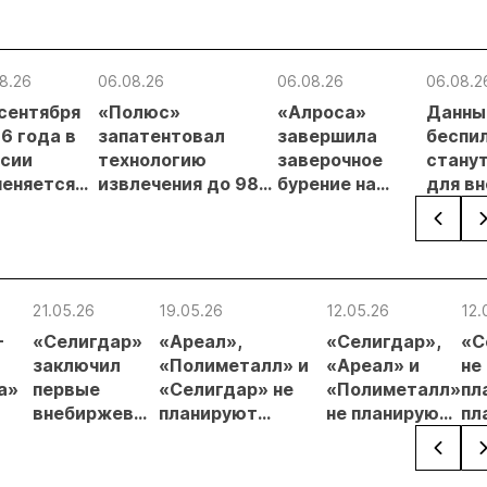
8.26
06.08.26
06.08.26
06.08.2
 сентября
«Полюс»
«Алроса»
Данны
6 года в
запатентовал
завершила
беспи
сии
технологию
заверочное
стану
еняется
извлечения до 98%
бурение на
для в
вительный
золота из
золоторудном
прове
нцип на
металлургического
месторождении
недро
сыпи:
шлака
Дегдекан
раслевые
ки и
21.05.26
19.05.26
12.05.26
12.
гнозы для
-
«Селигдар»
«Ареал»,
«Селигдар»,
«С
Б
заключил
«Полиметалл» и
«Ареал» и
не
а»
первые
«Селигдар» не
«Полиметалл»
пл
внебиржевые
планируют
не планируют
пл
вой!
сделки с
участвовать в
принимать
ди
золотом на
«голландском»
участие в
за
Московской
аукционе по
аукционе по