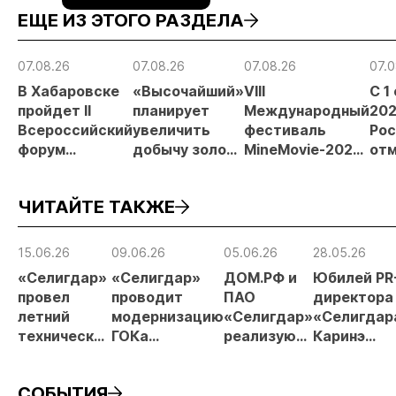
ЕЩЕ ИЗ ЭТОГО РАЗДЕЛА
07.08.26
07.08.26
07.08.26
07.0
В Хабаровске
«Высочайший»
VIII
С 1
пройдет II
планирует
Международный
202
Всероссийский
увеличить
фестиваль
Рос
форум
добычу золота
MineMovie-2026
отм
«Россыпное
до 10 тонн в
открыл прием
зая
золото
2026 году
заявок
при
ЧИТАЙТЕ ТАКЖЕ
России»
рос
от
рис
15.06.26
09.06.26
05.06.26
28.05.26
про
«Селигдар»
«Селигдар»
ДОМ.РФ и
Юбилей PR
МС
провел
проводит
ПАО
директора
летний
модернизацию
«Селигдар»
«Селигдар
технический
ГОКа
реализуют
Каринэ
совет
«Рябиновый» в
в Якутии
Коряковце
Якутии
пилотный
СОБЫТИЯ
проект