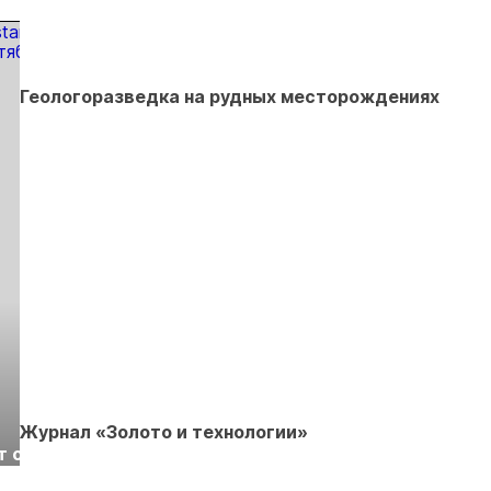
819 млн.
рублей
Геологоразведка на рудных месторождениях
Выставка «Рудник
Российская
Журнал «Золото и технологии»
т с
2026» пройдет в
отраслевая
г.
Екатеринбурге
энергетическая
Подробнее
Подробнее