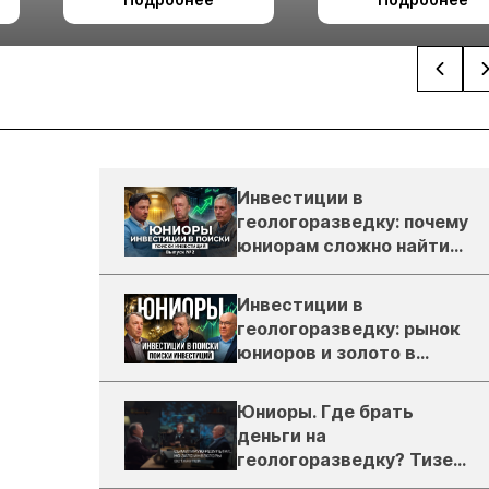
Ташкент
Инвестиции в
геологоразведку: почему
юниорам сложно найти
деньги
Инвестиции в
геологоразведку: рынок
юниоров и золото в
России
Юниоры. Где брать
деньги на
геологоразведку? Тизер
подкаста ЗиТ №1