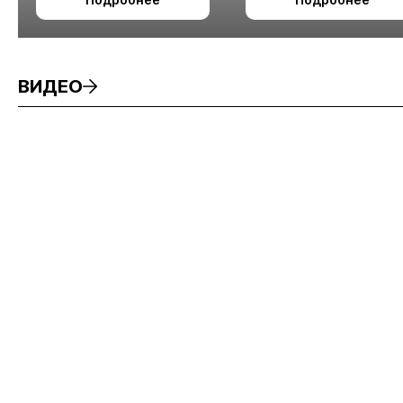
измельчения
минерального сырья
ВИДЕО