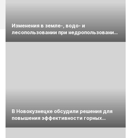
Изменения в земле-, водо- и
лесопользовании при недропользовании
обсудят на семинаре «ПравоТЭК»
В Новокузнецке обсудили решения для
повышения эффективности горных
предприятий