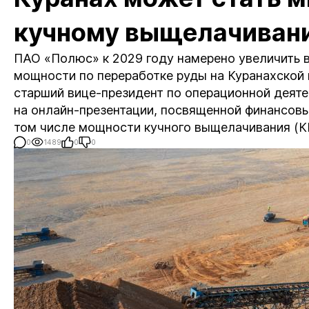
кучному выщелачиван
ПАО «Полюс» к 2029 году намерено увеличить вт
мощности по переработке руды на Куранахской
старший вице-президент по операционной деят
на онлайн-презентации, посвященной финансовы
том числе мощности кучного выщелачивания (КВ
0
1489
0
0