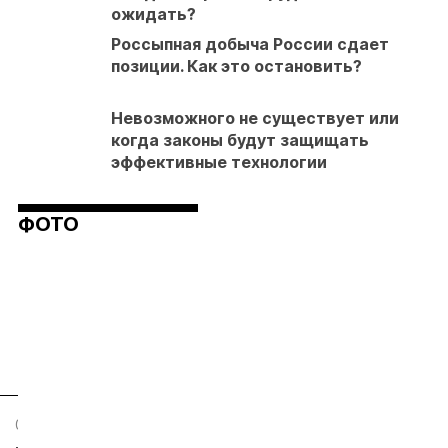
ожидать?
Россыпная добыча России сдает
позиции. Как это остановить?
Невозможного не существует или
когда законы будут защищать
эффективные технологии
ФОТО
04.08.26
03.08.26
03.08.26
03.08.26