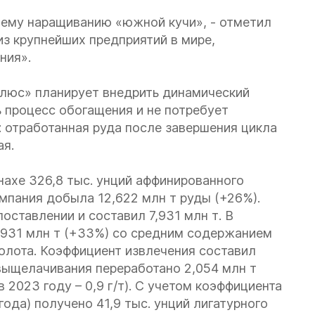
ему наращиванию «южной кучи», - отметил
из крупнейших предприятий в мире,
ния».
олюс» планирует внедрить динамический
ь процесс обогащения и не потребует
 отработанная руда после завершения цикла
ая.
нахе 326,8 тыс. унций аффинированного
омпания добыла 12,622 млн т руды (+26%).
ставлении и составил 7,931 млн т. В
,931 млн т (+33%) со средним содержанием
 золота. Коэффициент извлечения составил
 выщелачивания переработано 2,054 млн т
 2023 году – 0,9 г/т). С учетом коэффициента
ода) получено 41,9 тыс. унций лигатурного