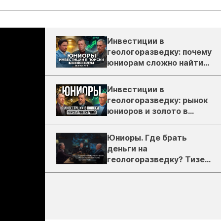
Инвестиции в
геологоразведку: почему
юниорам сложно найти
деньги
Инвестиции в
геологоразведку: рынок
юниоров и золото в
России
Юниоры. Где брать
деньги на
геологоразведку? Тизер
подкаста ЗиТ №1