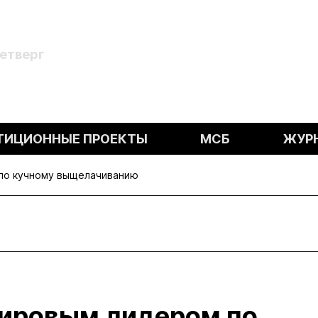
Четверг
ТИЦИОННЫЕ ПРОЕКТЫ
МСБ
ЖУР
 по кучному выщелачиванию
мировым лидером по