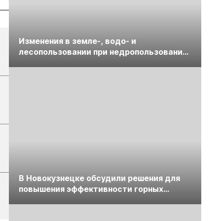
Изменения в земле-, водо- и
лесопользовании при недропользовании
обсудят на семинаре «ПравоТЭК»
В Новокузнецке обсудили решения для
повышения эффективности горных
предприятий