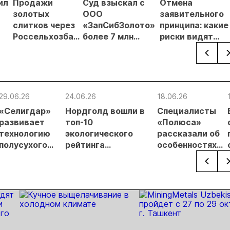
ил
Продажи
Суд взыскал с
Отмена
золотых
ООО
заявительного
слитков через
«ЗапСибЗолото»
принципа: какие
Россельхозбанк
более 7 млн
риски видят
чи
выросли на 31%
рублей за
золотодобытчи
в первом
нарушение
ких
полугодии
природоохранных
требований при
добыче золота
29.06.26
24.06.26
18.06.26
«Селигдар»
Нордголд вошли в
Специалисты
развивает
топ-10
«Полюса»
технологию
экологического
рассказали об
полусухого
рейтинга
особенностях
складирования
недропользователей
буровзрывных
хвостов
Якутии
работ на
месторождении
Сухой лог