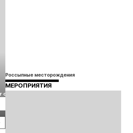
Россыпные месторождения
МЕРОПРИЯТИЯ
Выставка «Рудник
Российская
т с
2026» пройдет в
отраслевая
г.
Екатеринбурге
энергетическая
Подробнее
Подробнее
конференция Р
2026