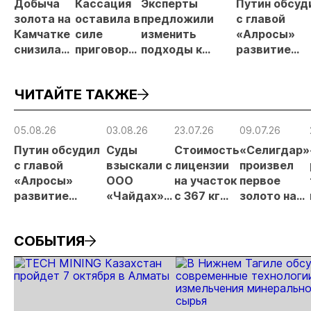
Добыча
Кассация
Эксперты
Путин обсуд
золота на
оставила в
предложили
с главой
Камчатке
силе
изменить
«Алросы»
снизилась
приговор
подходы к
развитие
на 20,3% в
по делу о
регулированию
золотодобы
первом
незаконной
россыпной
и
ЧИТАЙТЕ ТАКЖЕ
полугодии
добыче 43
золотодобычи
энергетичес
кг золота и
на фоне
проектов в
серебра на
реформы
Якутии
05.08.26
03.08.26
23.07.26
09.07.26
Урале
лицензирования
Путин обсудил
Суды
Стоимость
«Селигдар»
с главой
взыскали с
лицензии
произвел
«Алросы»
ООО
на участок
первое
развитие
«Чайдах»
с 367 кг
золото на
золотодобычи
8,78 млн
золота в
ЗИФ
и
рублей за
Якутии
«Хвойное»
СОБЫТИЯ
энергетических
незаконную
выросла
проектов в
добычу
почти в 50
Якутии
золота в
раз
Якутии