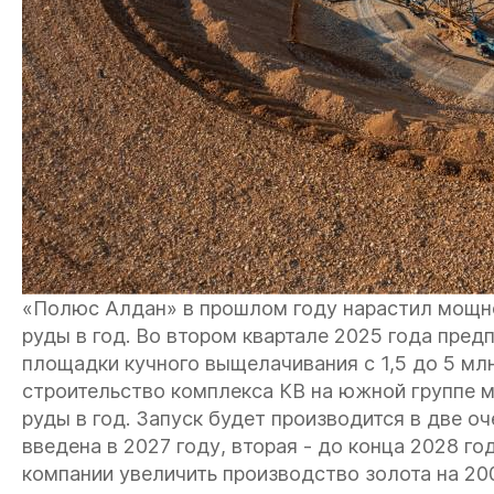
«Полюс Алдан» в прошлом году нарастил мощнос
руды в год. Во втором квартале 2025 года пре
площадки кучного выщелачивания с 1,5 до 5 млн
строительство комплекса КВ на южной группе 
руды в год. Запуск будет производится в две оче
введена в 2027 году, вторая - до конца 2028 го
компании увеличить производство золота на 200 