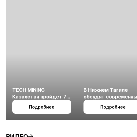
TECH MINING
В Нижнем Тагиле
Казахстан пройдет 7
обсудят современн
октября в Алматы
технологии
Подробнее
Подробнее
измельчения
минерального сырья
ВИДЕО