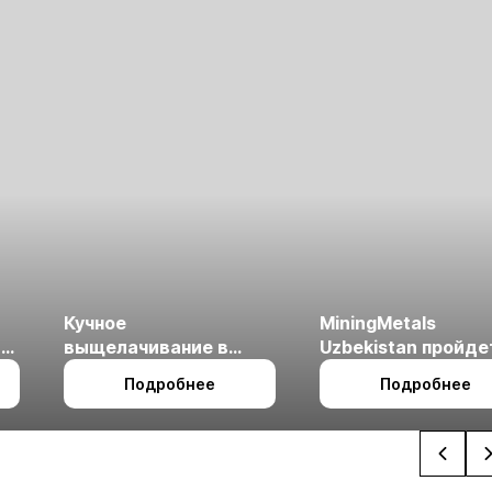
Кучное
MiningMetals
ые
выщелачивание в
Uzbekistan пройде
холодном климате
27 по 29 октября в 
Подробнее
Подробнее
Ташкент