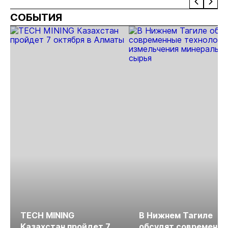
отрас
СОБЫТИЯ
риски
прогн
МСБ
TECH MINING
В Нижнем Тагиле
Казахстан пройдет 7
обсудят современн