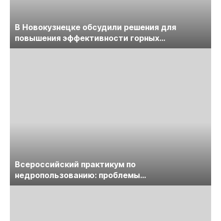
В Новокузнецке обсудили решения для
повышения эффективности горных
предприятий
Всероссийский практикум по
недропользованию: проблемы
лицензирования, цифровизации, экспертизы
пройдет в начале июля