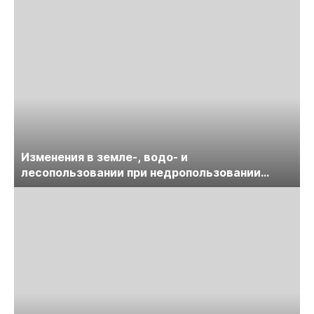
Изменения в земле-, водо- и
лесопользовании при недропользовании
обсудят на семинаре «ПравоТЭК»