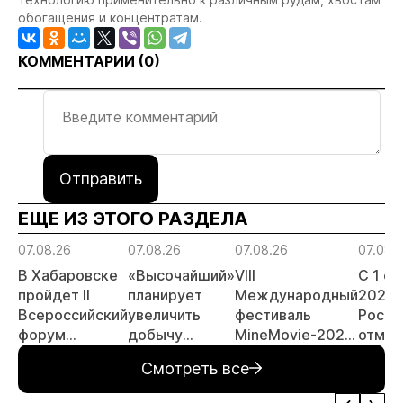
обогащения и концентратам.
КОММЕНТАРИИ (
0
)
Отправить
ЕЩЕ ИЗ ЭТОГО РАЗДЕЛА
07.08.26
07.08.26
07.08.26
07.08.
В Хабаровске
«Высочайший»
VIII
С 1 с
пройдет II
планирует
Международный
2026 
Всероссийский
увеличить
фестиваль
Росси
форум
добычу
MineMovie-2026
отмен
«Россыпное
золота до 10
открыл прием
заяви
Смотреть все
золото
тонн в 2026
заявок
принц
России»
году
россы