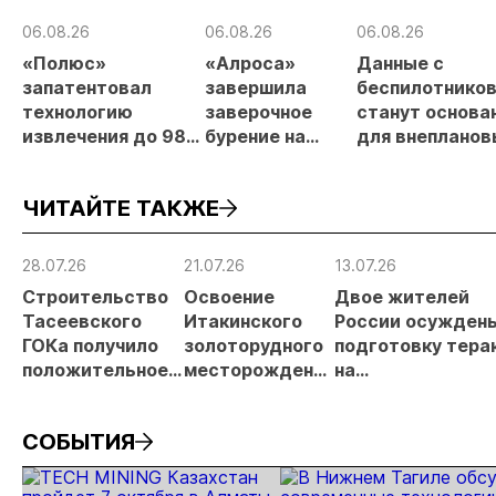
06.08.26
06.08.26
06.08.26
«Полюс»
«Алроса»
Данные с
запатентовал
завершила
беспилотнико
технологию
заверочное
станут основа
извлечения до 98%
бурение на
для внепланов
золота из
золоторудном
проверок
металлургического
месторождении
недропользов
ЧИТАЙТЕ ТАКЖЕ
шлака
Дегдекан
28.07.26
21.07.26
13.07.26
Строительство
Освоение
Двое жителей
Тасеевского
Итакинского
России осуждены
ГОКа получило
золоторудного
подготовку тера
положительное
месторождения
на
заключение
в Забайкалье
золотодобываю
государственной
выходит на
предприятии в
СОБЫТИЯ
экологической
новый этап
Забайкалье
экспертизы