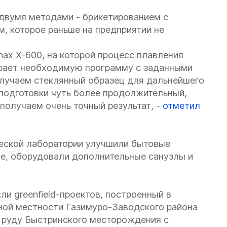
 двумя методами - брикетированием с
, которое раньше на предприятии не
nax X-600, на которой процесс плавления
ирает необходимую программу с заданными
олучаем стеклянный образец для дальнейшего
оподготовки чуть более продолжительный,
получаем очень точный результат, -
отметил
еской лаборатории улучшили бытовые
ые, оборудовали дополнительные санузлы и
ли greenfield-проектов, построенный в
упной местности Газимуро-Заводского района
т руду Быстринского месторождения с