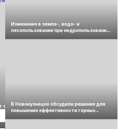
Изменения в земле-, водо- и
лесопользовании при недропользовании
обсудят на семинаре «ПравоТЭК»
Выставка «Рудник
Российская
В Новокузнецке обсудили решения для
т с
2026» пройдет в
отраслевая
повышения эффективности горных
г.
Екатеринбурге
энергетическая
Подробнее
Подробнее
предприятий
конференция Р
2026