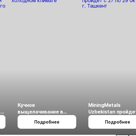
Кучное
MiningMetals
ые
выщелачивание в
Uzbekistan пройде
холодном климате
27 по 29 октября в 
Подробнее
Подробнее
Ташкент