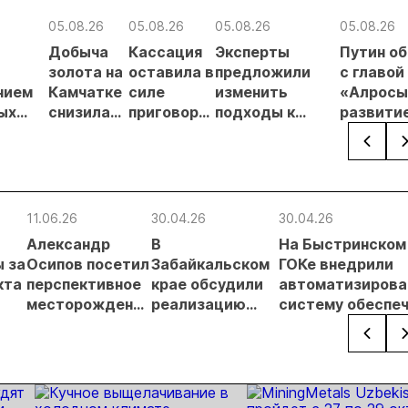
05.08.26
05.08.26
05.08.26
05.08.26
Добыча
Кассация
Эксперты
Путин о
в
золота на
оставила в
предложили
с главой
нием
Камчатке
силе
изменить
«Алросы
ых
снизилась
приговор
подходы к
развити
на 20,3% в
по делу о
регулированию
золотод
ателей
первом
незаконной
россыпной
и
полугодии
добыче 43
золотодобычи
энергет
кг золота и
на фоне
проектов
серебра на
реформы
Якутии
11.06.26
30.04.26
30.04.26
Урале
лицензирования
Александр
В
На Быстринском
 за
Осипов посетил
Забайкальском
ГОКе внедрили
кта
перспективное
крае обсудили
автоматизирова
месторождение
реализацию
систему обеспе
щем
золота
крупнейших
безопасности
инвестиционных
погрузо-
проектов
разгрузочных ра