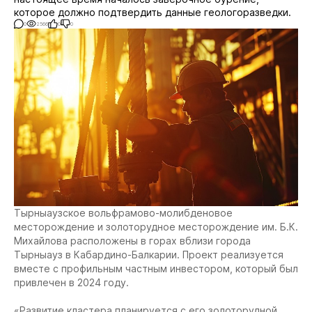
которое должно подтвердить данные геологоразведки.
0
2566
0
0
Тырныаузское вольфрамово-молибденовое
месторождение и золоторудное месторождение им. Б.К.
Михайлова расположены в горах вблизи города
Тырныауз в Кабардино-Балкарии. Проект реализуется
вместе с профильным частным инвестором, который был
привлечен в 2024 году.
«Развитие кластера планируется с его золоторудной