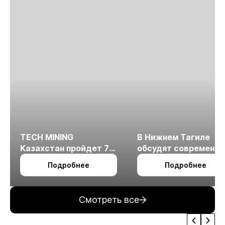
TECH MINING
В Нижнем Тагиле
Казахстан пройдет 7
обсудят современн
октября в Алматы
технологии
Подробнее
Подробнее
измельчения
минерального сырья
Смотреть все