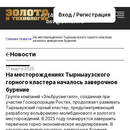
Вход / Регистрация
+7 (495) 221-76-32
bsv@zolteh.ru
На месторождениях Тырныаузского горного кластера
Главная
Новости
началось заверочное бурение
Новости
11 марта 2025
На месторождениях Тырныаузского
горного кластера началось заверочное
бурение
Группа компаний «Эльбрусметалл», созданная при
участии Госкорпорации Ростех, продолжает развивать
Тырныаузский горный кластер, предусматривающий
разработку вольфрамово-молибденового и золотого
месторождений. В 2025 году планируется завершить
первичное горно-экономическое моделирование. В
настоящее время началось заверочное бурение,