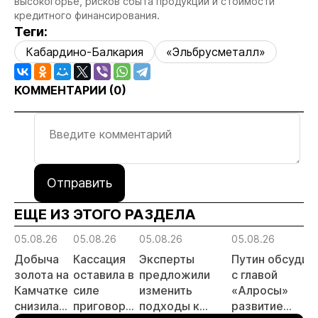
высокогорье, рисков сбыта продукции и стоимости
кредитного финансирования.
Теги:
Кабардино-Балкария
«Эльбрусметалл»
КОММЕНТАРИИ (
0
)
Отправить
ЕЩЕ ИЗ ЭТОГО РАЗДЕЛА
05.08.26
05.08.26
05.08.26
05.08.26
Добыча
Кассация
Эксперты
Путин обсудил
золота на
оставила в
предложили
с главой
Камчатке
силе
изменить
«Алросы»
снизилась
приговор
подходы к
развитие