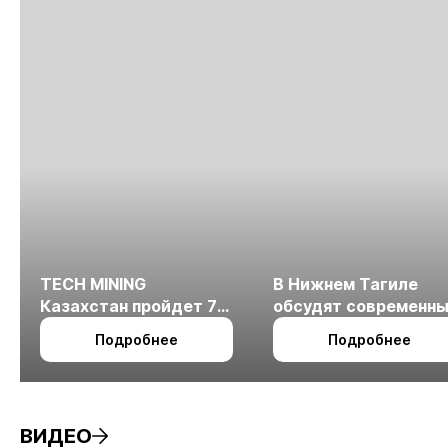
TECH MINING
В Нижнем Тагиле
Казахстан пройдет 7
обсудят современн
октября в Алматы
технологии
Подробнее
Подробнее
измельчения
минерального сырья
ВИДЕО