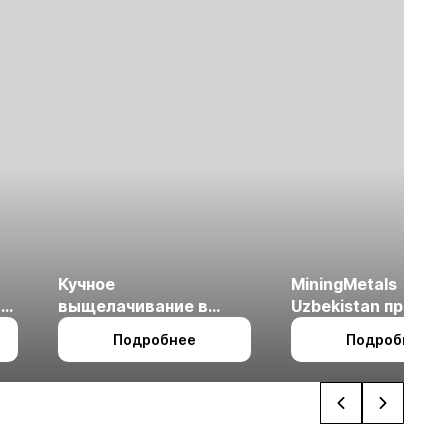
Кучное
MiningMetals
ые
выщелачивание в
Uzbekistan пройде
холодном климате
27 по 29 октября в 
Подробнее
Подробнее
Ташкент