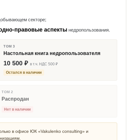
добывающем секторе;
одно-правовые аспекты
недропользования.
ТОМ 3
Настольная книга недропользователя
10 500 ₽
в т.ч. НДС 500 ₽
Остался в наличии
ТОМ 2
Распродан
Нет в наличии
лько в офисе ЮК «Vakulenko consulting» и
низациям.