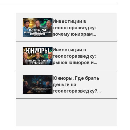
Инвестиции в
геологоразведку:
почему юниорам
сложно найти деньги
Инвестиции в
геологоразведку:
рынок юниоров и
золото в России
Юниоры. Где брать
деньги на
геологоразведку?
Тизер подкаста ЗиТ
№1