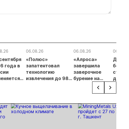
8.26
06.08.26
06.08.26
06.08.2
 сентября
«Полюс»
«Алроса»
Данны
6 года в
запатентовал
завершила
беспи
сии
технологию
заверочное
стану
еняется
извлечения до 98%
бурение на
для в
вительный
золота из
золоторудном
прове
нцип на
металлургического
месторождении
недро
сыпи:
шлака
Дегдекан
раслевые
ки и
гнозы для
Б