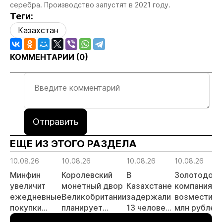
серебра. Производство запустят в 2021 году.
Теги:
Казахстан
КОММЕНТАРИИ (
0
)
Отправить
ЕЩЕ ИЗ ЭТОГО РАЗДЕЛА
10.08.26
10.08.26
10.08.26
10.08.26
Минфин
Королевский
В
Золотодоб
увеличит
монетный двор
Казахстане
компания
ежедневные
Великобритании
задержали
возместила
покупки
планирует
13 человек
млн рублей
валюты и
удвоить
за
за загрязне