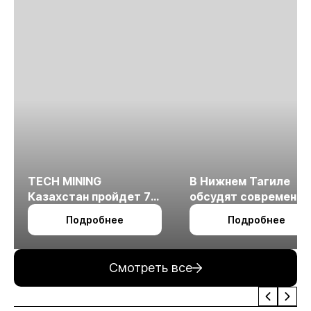
TECH MINING
В Нижнем Тагиле
Казахстан пройдет 7
обсудят современн
октября в Алматы
технологии
Подробнее
Подробнее
измельчения
минерального сырья
Смотреть все