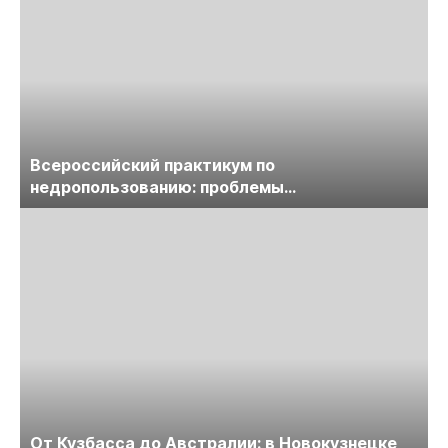
Всероссийский практикум по
недропользованию: проблемы
лицензирования, цифровизации, экспертизы
пройдет в начале июля
От Кузбасса до Австралии: в Новокузнецке