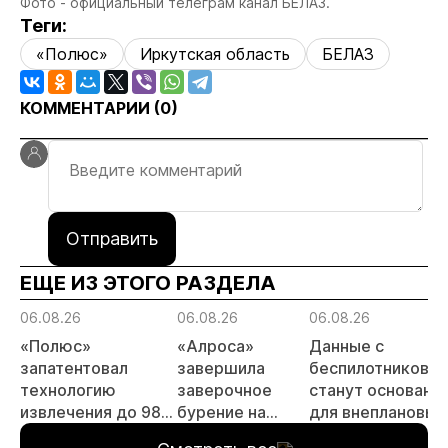
Фото - официальный телеграм канал БЕЛАЗ.
Теги:
«Полюс»
Иркутская область
БЕЛАЗ
КОММЕНТАРИИ (
0
)
Отправить
ЕЩЕ ИЗ ЭТОГО РАЗДЕЛА
06.08.26
06.08.26
06.08.26
«Полюс»
«Алроса»
Данные с
запатентовал
завершила
беспилотников
технологию
заверочное
станут основани
извлечения до 98%
бурение на
для внеплановых
золота из
золоторудном
проверок