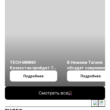
TECH MINING
В Нижнем Тагиле
Казахстан пройдет 7
обсудят современн
октября в Алматы
технологии
Подробнее
Подробнее
измельчения
минерального сырья
Смотреть все