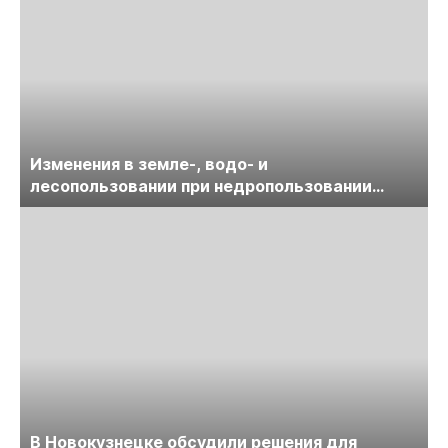
Изменения в земле-, водо- и
лесопользовании при недропользовании
обсудят на семинаре «ПравоТЭК»
В Новокузнецке обсудили решения для