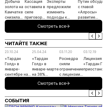
Добыча
Кассация
Эксперты
Путин обсудил
золота на
оставила в
предложили
с главой
Камчатке
силе
изменить
«Алросы»
снизилась
приговор
подходы к
развитие
на 20,3%
по делу о
регулированию
золотодобычи
Смотреть все
в первом
незаконной
россыпной
и
полугодии
добыче 43
золотодобычи
энергетически
кг золота и
на фоне
проектов в
ЧИТАЙТЕ ТАКЖЕ
серебра на
реформы
Якутии
Урале
лицензирования
23.10.24
25.04.24
03.11.20
03.12.19
«Тардан
«Тардан
Роснедра
Лицензия
Голд» в
Голд» в
сняли
«Тардан Го
январе-
январе-марте
ограничение
приостанов
сентябре на
на 38%
с лицензии
34,8%
сократил
ООО
Смотреть все
сократил
производство
«Тардан
производство
золота
Голд»
золота
СОБЫТИЯ